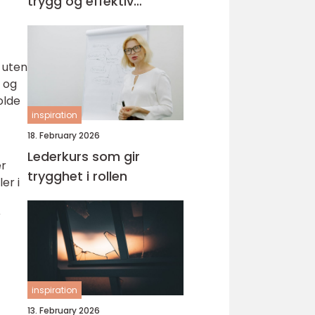
trygg og effektiv
opplæring
k uten
 og
olde
inspiration
18. February 2026
Lederkurs som gir
er
trygghet i rollen
er i
r
inspiration
13. February 2026