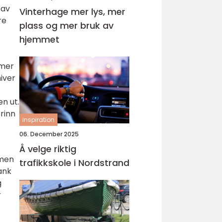
 av
Vinterhage mer lys, mer
re
plass og mer bruk av
hjemmet
 mer
iver
en ut.
trinn
inspiration
06. December 2025
Å velge riktig
 men
trafikkskole i Nordstrand
ank
g
r