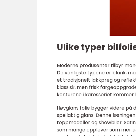
Ulike typer bilfol
Moderne produsenter tilbyr mange
De vanligste typene er blank, matt,
et tradisjonelt lakkpreg og refle
klassisk, men frisk fargeoppgrade
konturene i karosseriet kommer k
Høyglans folie bygger videre på
speilaktig glans. Denne løsninge
toppmodeller og showbiler. Satin
som mange opplever som mer tidlø