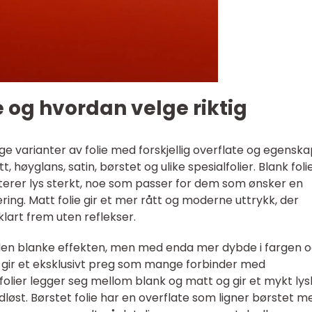
ie og hvordan velge riktig
 varianter av folie med forskjellig overflate og egenska
 høyglans, satin, børstet og ulike spesialfolier. Blank folie
kterer lys sterkt, noe som passer for dem som ønsker en
ring. Matt folie gir et mer rått og moderne uttrykk, der
lart frem uten reflekser.
 den blanke effekten, men med enda mer dybde i fargen 
n gir et eksklusivt preg som mange forbinder med
folier legger seg mellom blank og matt og gir et mykt lys
st. Børstet folie har en overflate som ligner børstet me