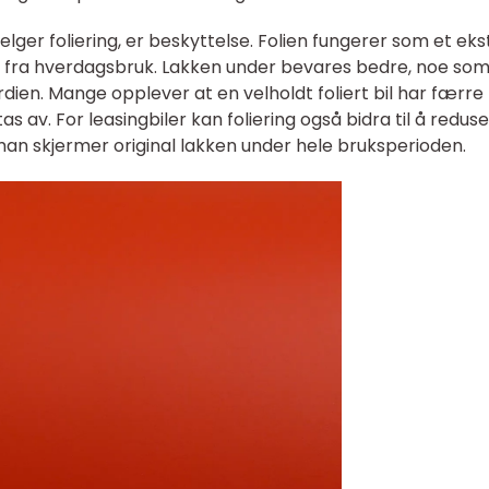
velger foliering, er beskyttelse. Folien fungerer som et eks
er fra hverdagsbruk. Lakken under bevares bedre, noe so
rdien. Mange opplever at en velholdt foliert bil har færre
as av. For leasingbiler kan foliering også bidra til å redus
man skjermer original lakken under hele bruksperioden.