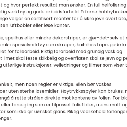
 og hvor perfekt resultat man ønsker. En full helfoliering
riktig verktøy og gode arbeidsforhold. Erfarne hobbybruke
e velger en sertifisert montør for å sikre jevn overflate,
ten luftbobler eller løse kanter.
e, speilhus eller mindre dekorstriper, er gjør-det-selv et
 bruke spesialverktøy som skraper, knifeless tape, gode kn
let for foliearbeid. Riktig forarbeid med grundig vask og
t limet skal feste skikkelig og overflaten skal se jevn og p
utførlige instruksjoner, veiledninger og filmer som viser 
 enkelt, men noen regler er viktige. Bilen bør vaskes
er uten sterke løsemidler. Høytrykksspyler kan brukes,
gå å rette strålen direkte mot kantene av folien. For bl
ller forsegling som er tilpasset folieflater, mens matt o
 som ikke gir uønsket glans. Riktig vedlikehold forlenge
enger.