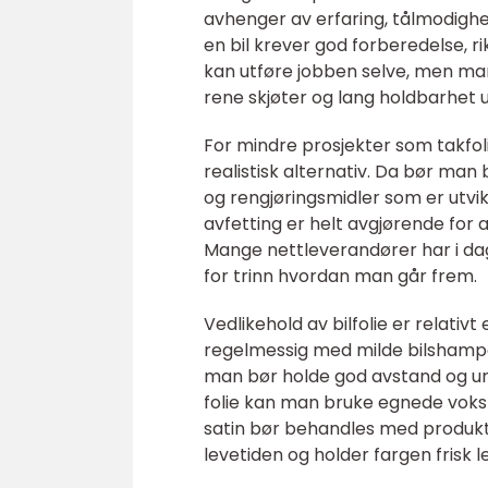
avhenger av erfaring, tålmodighet
en bil krever god forberedelse, 
kan utføre jobben selve, men mang
rene skjøter og lang holdbarhet u
For mindre prosjekter som takfoli
realistisk alternativ. Da bør man
og rengjøringsmidler som er utvik
avfetting er helt avgjørende for a
Mange nettleverandører har i dag 
for trinn hvordan man går frem.
Vedlikehold av bilfolie er relativt
regelmessig med milde bilshampo
man bør holde god avstand og unn
folie kan man bruke egnede voks e
satin bør behandles med produkter
levetiden og holder fargen frisk l