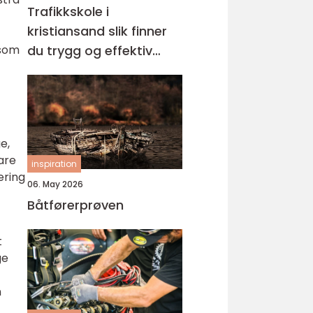
Trafikkskole i
kristiansand slik finner
 som
du trygg og effektiv
opplæring
e,
bare
inspiration
ering
06. May 2026
Båtførerprøven
t
ge
n