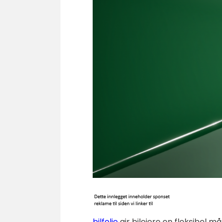
bilfolie
gir bileiere en fleksibel 