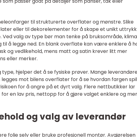
else som passer godt på detaljer som panser, tak eller
eleonfarger til strukturerte overflater og mønstre. Slike
later eller til dekorelementer for å skape et unikt uttryk
de. Ved valg av type bør man tenke på bruksområde, klima
g til å legge ned. En blank overflate kan være enklere å h
ask og vedlikehold, mens matt og satin krever litt mer
ns eller merker.
g type, hjelper det å se fysiske prøver. Mange leverandør
 legges mot bilens overflater for å se hvordan fargen spill
risikoen for å angre på et dyrt valg. Flere nettbutikker lar
r for en lav pris, nettopp for å gjøre valget enklere og me
ehold og valg av leverandør
e folie selv eller bruke profesjonell montør. Avgjørelsen