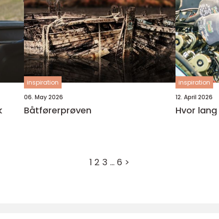
inspiration
inspiration
06. May 2026
12. April 2026
Båtførerprøven
Hvor lang 
1
2
3
…
6
>