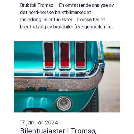
BRUKTBILMARKEDET
Bruktbil Tromsø – En omfattende analyse av
det nord-norske bruktbilmarkedet
Innledning: Bilentusiaster i Tromsø har et
bredt utvalg av bruktbiler å velge mellom når
de er på jakt etter sitt neste kjøretøy.
Bruktbilmarkedet i Tromsø er levende o...
17 januar 2024
Bilentusiaster i Tromsø,