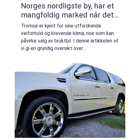
Norges nordligste by, har et
mangfoldig marked når det
gjelder bruktbiler
Tromsø er kjent for sine utfordrende
veiforhold og krevende klima, noe som kan
påvirke valg av bruktbil. I denne artikkelen vil
vi gi en grundig oversikt over
bruktbilmarkedet i Tromsø, presentere de
ulike typene bruktbiler som er populære og
diskute...