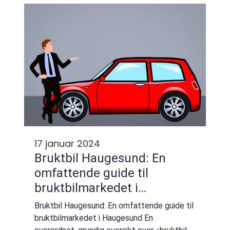
følgesvenn på veiene. Toyota er kjent for å
pr...
17 januar 2024
Bruktbil Haugesund: En
omfattende guide til
bruktbilmarkedet i
Haugesund
Bruktbil Haugesund: En omfattende guide til
bruktbilmarkedet i Haugesund En