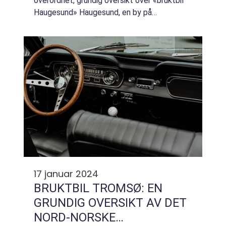
overordnet, grundig oversikt over «bruktbil
Haugesund» Haugesund, en by på
vestkysten av Norge, er kjent for sitt
blomstrende bruktbilmarked. Med et
varierende ut...
17 januar 2024
BRUKTBIL TROMSØ: EN
GRUNDIG OVERSIKT AV DET
NORD-NORSKE