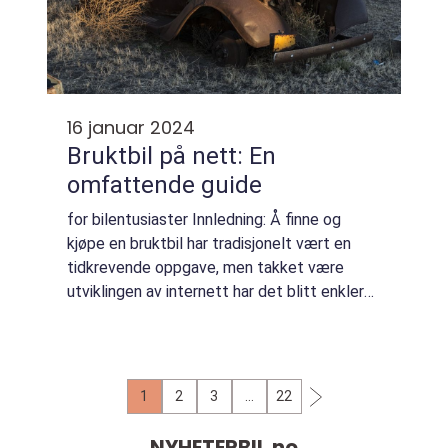
16 januar 2024
Bruktbil på nett: En
omfattende guide
for bilentusiaster Innledning: Å finne og
kjøpe en bruktbil har tradisjonelt vært en
tidkrevende oppgave, men takket være
utviklingen av internett har det blitt enklere
enn noensinne. Bruktbil på nett har blitt en
populær måte å kjøpe og selge brukte...
1
2
3
…
22
NYHETERBIL.
no