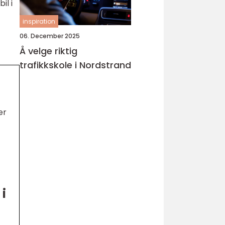
il i
inspiration
06. December 2025
Å velge riktig
trafikkskole i Nordstrand
er
 i