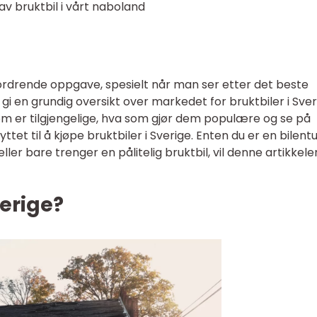
p av bruktbil i vårt naboland
ordrende oppgave, spesielt når man ser etter det beste
i gi en grundig oversikt over markedet for bruktbiler i Sver
r som er tilgjengelige, hva som gjør dem populære og se på
ttet til å kjøpe bruktbiler i Sverige. Enten du er en bilentu
eller bare trenger en pålitelig bruktbil, vil denne artikkele
verige?