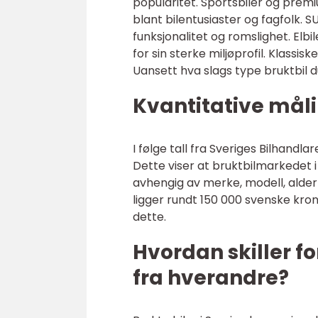
popularitet. Sportsbiler og pr
blant bilentusiaster og fagfolk. 
funksjonalitet og romslighet. Elb
for sin sterke miljøprofil. Klassi
Uansett hva slags type bruktbil du
Kvantitative måli
I følge tall fra Sveriges Bilhandla
Dette viser at bruktbilmarkedet i 
avhengig av merke, modell, alder 
ligger rundt 150 000 svenske kron
dette.
Hvordan skiller fo
fra hverandre?