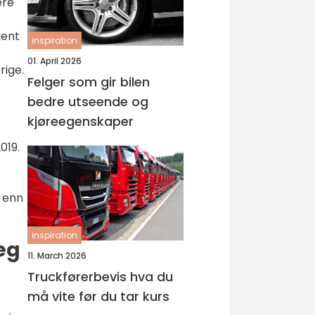
ære
jent
inspiration
01. April 2026
rige.
Felger som gir bilen
bedre utseende og
kjøreegenskaper
019.
e enn
inspiration
seg
11. March 2026
Truckførerbevis hva du
må vite før du tar kurs