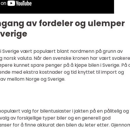
mgang av fordeler og ulemper
Sverige
bil i Sverige vært populært blant nordmenn på grunn av
g norsk valuta. Når den svenske kronen har vært svaker
øpere kunnet spare penger på å kjøpe bilen i Sverige. På
nde med ekstra kostnader og tid knyttet til import og
 krav mellom Norge og Sverige.
opulært valg for bilentusiaster i jakten på en pålitelig og
valg av forskjellige typer biler og en generell god
janser for å finne akkurat den bilen du leter etter. Gjenno