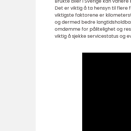
Brukte biler i Sverige kan variere 
Det er viktig å ta hensyn til flere
viktigste faktorene er kilometers
og dermed bedre langtidsholdbarh
omdømme for pålitelighet og rese
viktig å sjekke servicestatus og ev