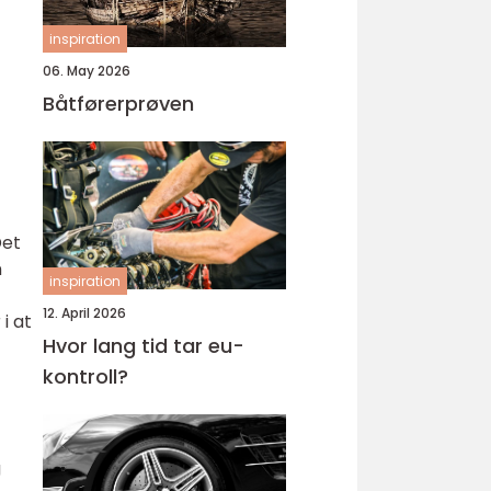
inspiration
06. May 2026
Båtførerprøven
Det
n
inspiration
12. April 2026
i at
Hvor lang tid tar eu-
kontroll?
g