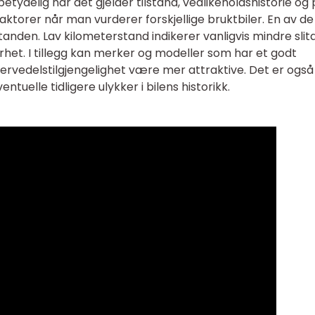
betydelig når det gjelder tilstand, vedlikeholdshistorie og p
 faktorer når man vurderer forskjellige bruktbiler. En av de
tanden. Lav kilometerstand indikerer vanligvis mindre slit
et. I tillegg kan merker og modeller som har et godt
rvedelstilgjengelighet være mer attraktive. Det er også
entuelle tidligere ulykker i bilens historikk.