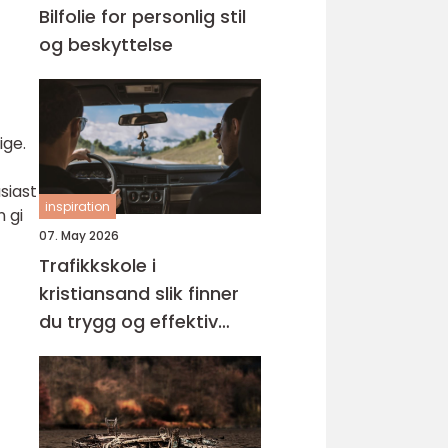
Bilfolie for personlig stil
og beskyttelse
ige.
siast
inspiration
n gi
07. May 2026
Trafikkskole i
kristiansand slik finner
du trygg og effektiv
opplæring