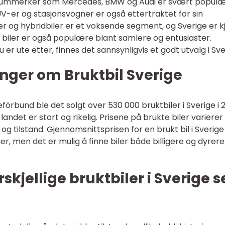
emiummerker som Mercedes, BMW og Audi er svært popul
SUV-er og stasjonsvogner er også ettertraktet for sin
iler og hybridbiler er et voksende segment, og Sverige er k
ske biler er også populære blant samlere og entusiaster.
 er ute etter, finnes det sannsynligvis et godt utvalg i Sve
nger om Bruktbil Sverige
reförbund ble det solgt over 530 000 bruktbiler i Sverige i 2
landet er stort og rikelig. Prisene på brukte biler varierer
og tilstand. Gjennomsnittsprisen for en brukt bil i Sverige
er, men det er mulig å finne biler både billigere og dyrer
rskjellige bruktbiler i Sverige 