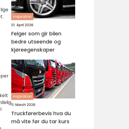
lige
t.
inspiration
01. April 2026
Felger som gir bilen
bedre utseende og
kjøreegenskaper
.
pper
kelt
inspiration
ydelig
11. March 2026
l
Truckførerbevis hva du
må vite før du tar kurs
t.