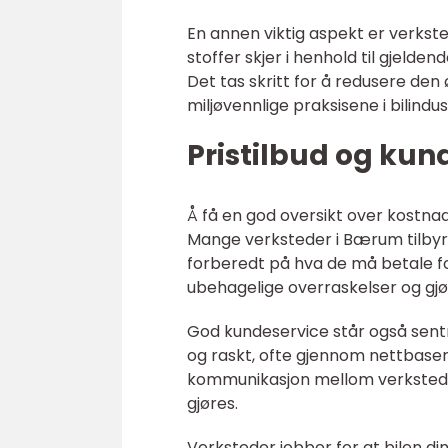
En annen viktig aspekt er verksted
stoffer skjer i henhold til gjelde
Det tas skritt for å redusere de
miljøvennlige praksisene i bilindus
Pristilbud og kun
Å få en god oversikt over kostnade
Mange verksteder i Bærum tilbyr s
forberedt på hva de må betale for
ubehagelige overraskelser og gjø
God kundeservice står også sentr
og raskt, ofte gjennom nettbaserte 
kommunikasjon mellom verksted o
gjøres.
Verksteder jobber for at bilen din 