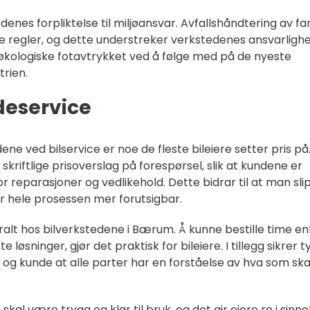
enes forpliktelse til miljøansvar. Avfallshåndtering av far
nde regler, og dette understreker verkstedenes ansvarlighe
n økologiske fotavtrykket ved å følge med på de nyeste
trien.
deservice
ne ved bilservice er noe de fleste bileiere setter pris på
kriftlige prisoverslag på forespørsel, slik at kundene er
 reparasjoner og vedlikehold. Dette bidrar til at man sli
r hele prosessen mer forutsigbar.
alt hos bilverkstedene i Bærum. Å kunne bestille time en
løsninger, gjør det praktisk for bileiere. I tillegg sikrer t
g kunde at alle parter har en forståelse av hva som ska
skal være trygg og klar til bruk, og det gir eiere ro i sinne