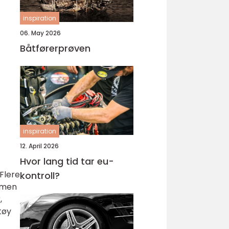
inspiration
06. May 2026
Båtførerprøven
inspiration
12. April 2026
Hvor lang tid tar eu-
 Flere
kontroll?
nomen
,
tøy