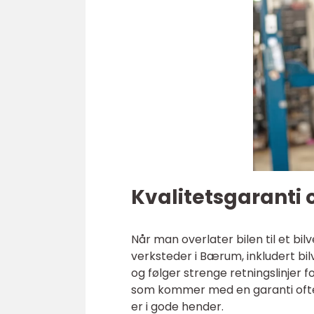
Kvalitetsgaranti 
Når man overlater bilen til et bil
verksteder i Bærum, inkludert b
og følger strenge retningslinjer f
som kommer med en garanti ofte p
er i gode hender.