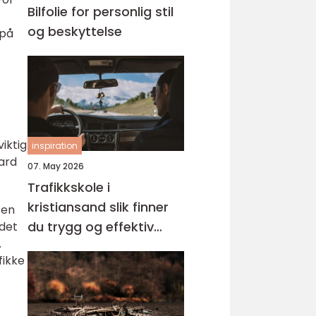
Bilfolie for personlig stil
og beskyttelse
 på
viktig
inspiration
dard
07. May 2026
Trafikkskole i
kristiansand slik finner
 en
du trygg og effektiv
 det
.
opplæring
fikke