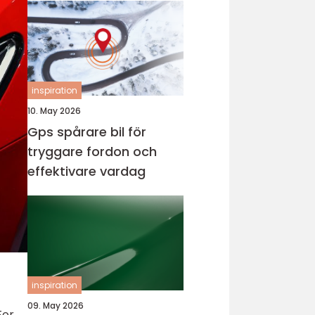
inspiration
10. May 2026
Gps spårare bil för
tryggare fordon och
effektivare vardag
inspiration
09. May 2026
For