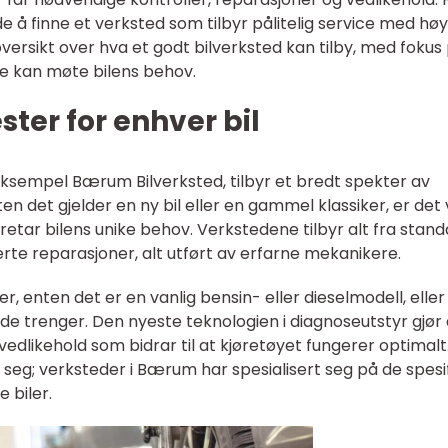
e å finne et verksted som tilbyr pålitelig service med høy
oversikt over hva et godt bilverksted kan tilby, med fokus
e kan møte bilens behov.
ter for enhver bil
eksempel Bærum Bilverksted, tilbyr et bredt spekter av
ten det gjelder en ny bil eller en gammel klassiker, er det 
etar bilens unike behov. Verkstedene tilbyr alt fra stan
erte reparasjoner, alt utført av erfarne mekanikere.
er, enten det er en vanlig bensin- eller dieselmodell, eller
 de trenger. Den nyeste teknologien i diagnoseutstyr gjør
 vedlikehold som bidrar til at kjøretøyet fungerer optimalt
 seg; verksteder i Bærum har spesialisert seg på de spesi
e biler.