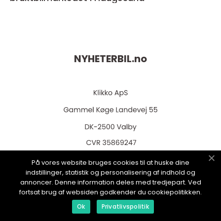
NYHETERBIL.
no
web:
www.klikko.dk
På vores website bruges cookies til at huske dine
indstillinger, statistik og personalisering af indhold og
annoncer. Denne information deles med tredjepart. Ved
fortsat brug af websiden godkender du cookiepolitikken.
Menu
Ok
Privatlivspolitik