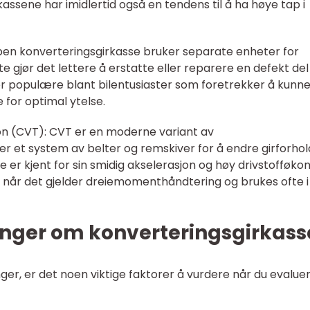
kassene har imidlertid også en tendens til å ha høye tap i
en konverteringsgirkasse bruker separate enheter for
e gjør det lettere å erstatte eller reparere en defekt del
r populære blant bilentusiaster som foretrekker å kunn
e for optimal ytelse.
sjon (CVT): CVT er en moderne variant av
r et system av belter og remskiver for å endre girforhol
e er kjent for sin smidig akselerasjon og høy drivstofføko
 når det gjelder dreiemomenthåndtering og brukes ofte i
inger om konverteringsgirkass
nger, er det noen viktige faktorer å vurdere når du evalue