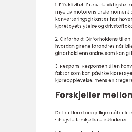
1. Effektivitet: En av de viktigste
mye av motorens dreiemoment som 
konverteringsgirkasser har høyere
kjøretøyets ytelse og drivstofføk
2. Girforhold: Girforholdene til e
hvordan girene forandres når bile
girforhold enn andre, som kan gi 
3. Respons: Responsen til en konve
faktor som kan påvirke kjøretøyet
kjøreopplevelse, mens en tregere
Forskjeller mello
Det er flere forskjellige måter k
viktigste forskjellene inkluderer: