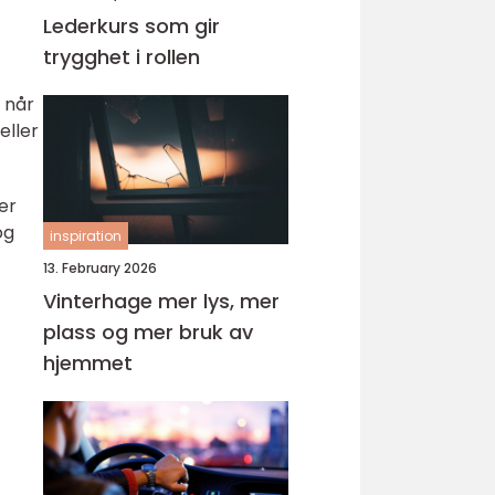
Lederkurs som gir
trygghet i rollen
 når
eller
er
og
inspiration
13. February 2026
Vinterhage mer lys, mer
plass og mer bruk av
hjemmet