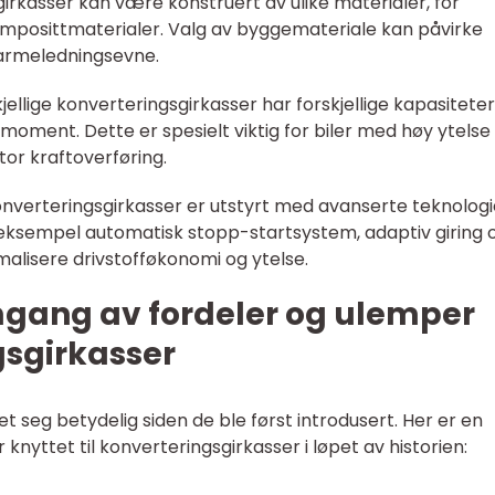
irkasser kan være konstruert av ulike materialer, for
omposittmaterialer. Valg av byggemateriale kan påvirke
varmeledningsevne.
llige konverteringsgirkasser har forskjellige kapasiteter
moment. Dette er spesielt viktig for biler med høy ytelse 
or kraftoverføring.
konverteringsgirkasser er utstyrt med avanserte teknologi
r eksempel automatisk stopp-startsystem, adaptiv giring 
imalisere drivstofføkonomi og ytelse.
mgang av fordeler og ulemper
sgirkasser
t seg betydelig siden de ble først introdusert. Her er en
knyttet til konverteringsgirkasser i løpet av historien: