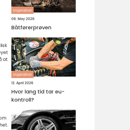
inspiration
06. May 2026
Båtførerprøven
lisk
øyet
å at
inspiration
12. April 2026
Hvor lang tid tar eu-
kontroll?
som
het.