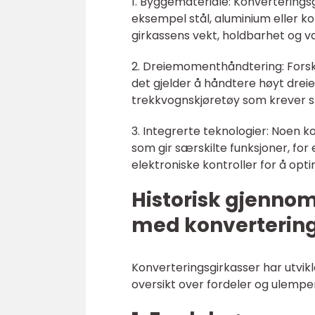
1. Byggemateriale: Konverteringsg
eksempel stål, aluminium eller k
girkassens vekt, holdbarhet og 
2. Dreiemomenthåndtering: Forskje
det gjelder å håndtere høyt dreie
trekkvognskjøretøy som krever st
3. Integrerte teknologier: Noen 
som gir særskilte funksjoner, fo
elektroniske kontroller for å opt
Historisk gjenno
med konvertering
Konverteringsgirkasser har utvikle
oversikt over fordeler og ulemper 