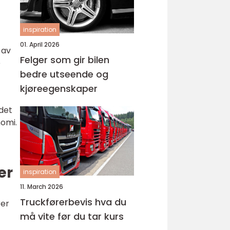
inspiration
01. April 2026
 av
Felger som gir bilen
e
bedre utseende og
kjøreegenskaper
det
nomi.
er
inspiration
11. March 2026
Truckførerbevis hva du
rer
må vite før du tar kurs