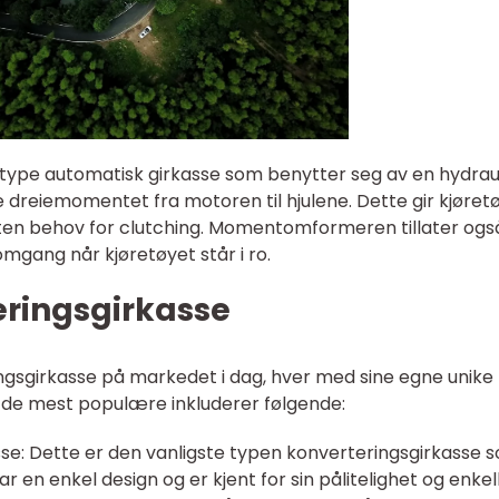
type automatisk girkasse som benytter seg av en hydrau
reiemomentet fra motoren til hjulene. Dette gir kjøret
uten behov for clutching. Momentomformeren tillater ogs
omgang når kjøretøyet står i ro.
eringsgirkasse
ingsgirkasse på markedet i dag, hver med sine egne unike
 de mest populære inkluderer følgende:
asse: Dette er den vanligste typen konverteringsgirkasse 
r en enkel design og er kjent for sin pålitelighet og enkel