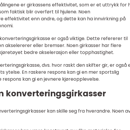
 målingene er girkassens effektivitet, som er et uttrykk for 
faktisk blir overført til hjulene. Noen
 effektivitet enn andre, og dette kan ha innvirkning på
onomi.
n konverteringsgirkasse er også viktige. Dette refererer til
n akselererer eller bremser. Noen girkasser har flere
kjøretøyet bedre akselerasjon eller topphastighet.
rteringsgirkasse, dvs. hvor raskt den skifter gir, er også 
s ytelse. En raskere respons kan gi en mer sportslig
 respons kan gi en jevnere kjøreopplevelse.
m konverteringsgirkasser
onverteringsgirkasser kan skille seg fra hverandre. Noen a