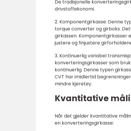
De tradisjonelle konverteringsgir
drivstofføkonomi.
2. Komponentgirkasse: Denne typ
torque converter og girboks. Dett
girkassen. Komponentgirkasser e
justere og finjustere girforholden
3. Kontinuerlig variabel transmi
konverteringsgirkasser som bruke
kontinuerlig. Denne typen girkass
CVT har imidlertid begrensninger
mindre kjøretøy.
Kvantitative mål
Når det gjelder kvantitative måli
en konverteringsgirkasse: