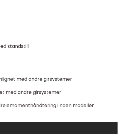
ed standstill
nlignet med andre girsystemer
net med andre girsystemer
 dreiemomenthåndtering i noen modeller