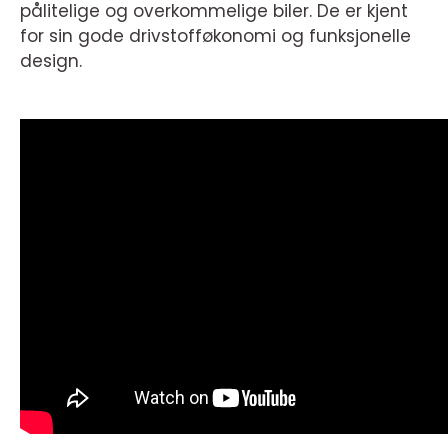
pålitelige og overkommelige biler. De er kjent
for sin gode drivstofføkonomi og funksjonelle
design.