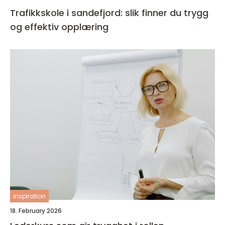
Trafikkskole i sandefjord: slik finner du trygg
og effektiv opplæring
inspiration
18. February 2026