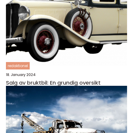
redaktionel
18. January 2024
Salg av bruktbil: En grundig oversikt