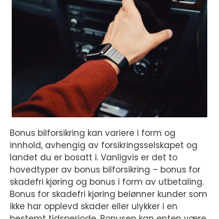
Bonus bilforsikring kan variere i form og
innhold, avhengig av forsikringsselskapet og
landet du er bosatt i. Vanligvis er det to
hovedtyper av bonus bilforsikring – bonus for
skadefri kjøring og bonus i form av utbetaling.
Bonus for skadefri kjøring belønner kunder som
ikke har opplevd skader eller ulykker i en
bestemt tidsperiode. Bonusen kan enten være