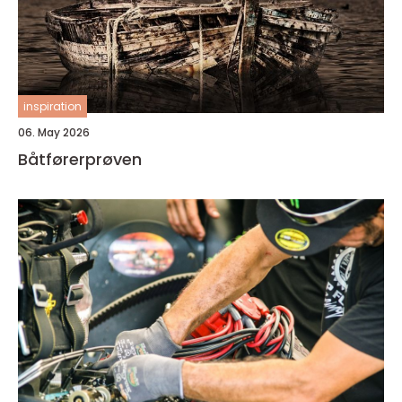
inspiration
06. May 2026
Båtførerprøven