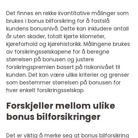
Det finnes en rekke kvantitative målinger som
brukes i bonus bilforsikring for å fastslå
kundens bonusnivå. Dette kan inkludere antall
år uten skader, totalt kjørte kilometer,
kjøreforhold og kjørehistorikk. Målingene brukes
av forsikringsselskapene for å beregne
størrelsen på bonusen og justere
forsikringspremien basert på risikonivået til
kunden. Det kan være ulike kriterier og grenser
som bestemmer størrelsen på bonusen for
hver enkelt forsikringsselskap.
Forskjeller mellom ulike
bonus bilforsikringer
Det er viktig å merke seg at bonus bilforsikring