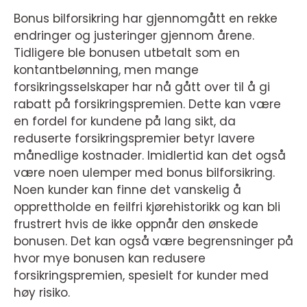
Bonus bilforsikring har gjennomgått en rekke
endringer og justeringer gjennom årene.
Tidligere ble bonusen utbetalt som en
kontantbelønning, men mange
forsikringsselskaper har nå gått over til å gi
rabatt på forsikringspremien. Dette kan være
en fordel for kundene på lang sikt, da
reduserte forsikringspremier betyr lavere
månedlige kostnader. Imidlertid kan det også
være noen ulemper med bonus bilforsikring.
Noen kunder kan finne det vanskelig å
opprettholde en feilfri kjørehistorikk og kan bli
frustrert hvis de ikke oppnår den ønskede
bonusen. Det kan også være begrensninger på
hvor mye bonusen kan redusere
forsikringspremien, spesielt for kunder med
høy risiko.