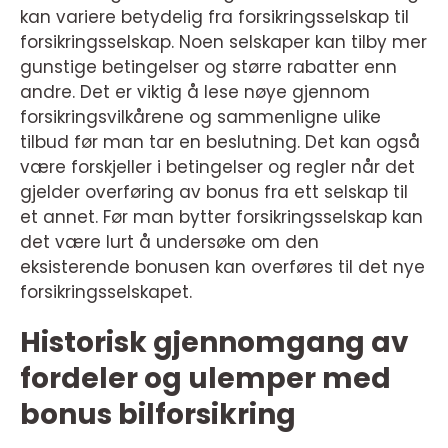
kan variere betydelig fra forsikringsselskap til
forsikringsselskap. Noen selskaper kan tilby mer
gunstige betingelser og større rabatter enn
andre. Det er viktig å lese nøye gjennom
forsikringsvilkårene og sammenligne ulike
tilbud før man tar en beslutning. Det kan også
være forskjeller i betingelser og regler når det
gjelder overføring av bonus fra ett selskap til
et annet. Før man bytter forsikringsselskap kan
det være lurt å undersøke om den
eksisterende bonusen kan overføres til det nye
forsikringsselskapet.
Historisk gjennomgang av
fordeler og ulemper med
bonus bilforsikring