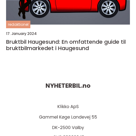
redaktionel
17. January 2024
Bruktbil Haugesund: En omfattende guide til
bruktbilmarkedet i Haugesund
NYHETERBIL.
no