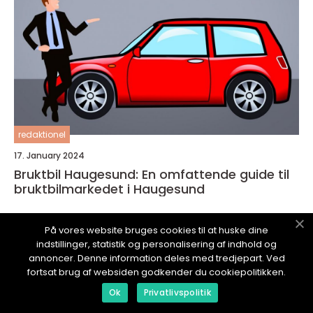
redaktionel
17. January 2024
Bruktbil Haugesund: En omfattende guide til
bruktbilmarkedet i Haugesund
På vores website bruges cookies til at huske dine
indstillinger, statistik og personalisering af indhold og
annoncer. Denne information deles med tredjepart. Ved
fortsat brug af websiden godkender du cookiepolitikken.
NYHETERBIL.
no
Ok
Privatlivspolitik