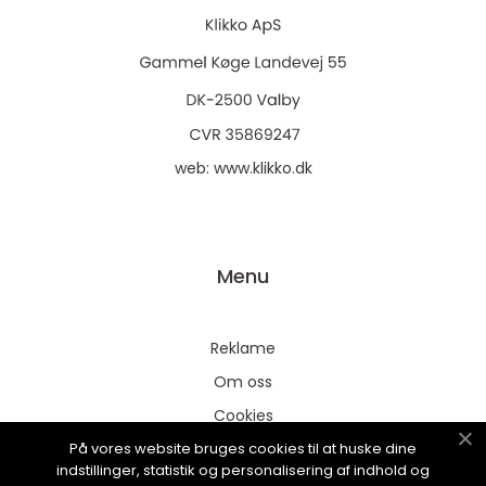
web:
www.klikko.dk
Menu
Reklame
Om oss
Cookies
På vores website bruges cookies til at huske dine
Kontakt Oss
indstillinger, statistik og personalisering af indhold og
Sitemap