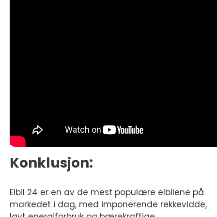
Konklusjon:
Elbil 24 er en av de mest populære elbilene på
markedet i dag, med imponerende rekkevidde,
lavt energiforbruk og bærekraftige