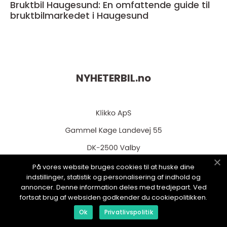
Bruktbil Haugesund: En omfattende guide til
bruktbilmarkedet i Haugesund
NYHETERBIL.
no
På vores website bruges cookies til at huske dine
indstillinger, statistik og personalisering af indhold og
web:
www.klikko.dk
annoncer. Denne information deles med tredjepart. Ved
fortsat brug af websiden godkender du cookiepolitikken.
Ok
Privatlivspolitik