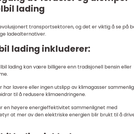
lbil lading
evolusjonert transportsektoren, og det er viktig å se på 
ige ladealternativer.
il lading inkluderer:
bil lading kan være billigere enn tradisjonell bensin eller
mme.
er har lavere eller ingen utslipp av klimagasser sammenli
bidrar til å redusere klimaendringene.
 har en høyere energieffektivitet sammenlignet med
r at mer av den elektriske energien blir brukt til å driv