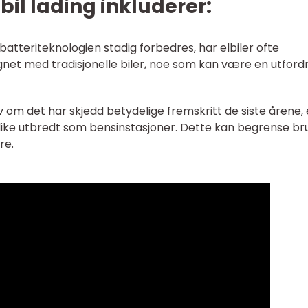
il lading inkluderer:
atteriteknologien stadig forbedres, har elbiler ofte
et med tradisjonelle biler, noe som kan være en utford
lv om det har skjedd betydelige fremskritt de siste årene, 
e like utbredt som bensinstasjoner. Dette kan begrense b
re.