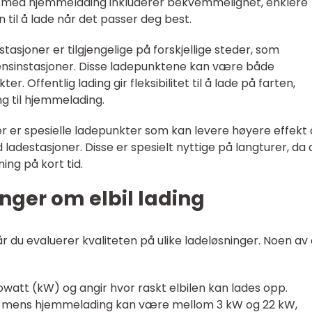
ne med hjemmelading inkluderer bekvemmelighet, enklere
til å lade når det passer deg best.
estasjoner er tilgjengelige på forskjellige steder, som
ensinstasjoner. Disse ladepunktene kan være både
. Offentlig lading gir fleksibilitet til å lade på farten,
ng til hjemmelading.
ner er spesielle ladepunkter som kan levere høyere effekt
 ladestasjoner. Disse er spesielt nyttige på langturer, da 
ing på kort tid.
nger om elbil lading
år du evaluerer kvaliteten på ulike ladeløsninger. Noen av
lowatt (kW) og angir hvor raskt elbilen kan lades opp.
kW, mens hjemmelading kan være mellom 3 kW og 22 kW,