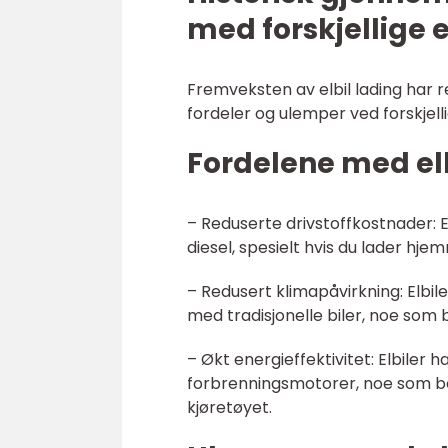
med forskjellige e
Fremveksten av elbil lading har r
fordeler og ulemper ved forskjell
Fordelene med elb
– Reduserte drivstoffkostnader: El
diesel, spesielt hvis du lader hje
– Redusert klimapåvirkning: Elbil
med tradisjonelle biler, noe som 
– Økt energieffektivitet: Elbiler
forbrenningsmotorer, noe som bety
kjøretøyet.