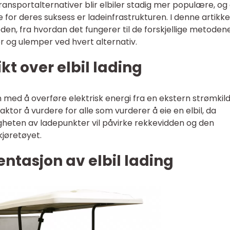
ansportalternativer blir elbiler stadig mer populære, og
or deres suksess er ladeinfrastrukturen. I denne artikke
ybden, fra hvordan det fungerer til de forskjellige metoden
er og ulemper ved hvert alternativ.
kt over elbil lading
en med å overføre elektrisk energi fra en ekstern strømkilde
 faktor å vurdere for alle som vurderer å eie en elbil, da
igheten av ladepunkter vil påvirke rekkevidden og den
kjøretøyet.
ntasjon av elbil lading