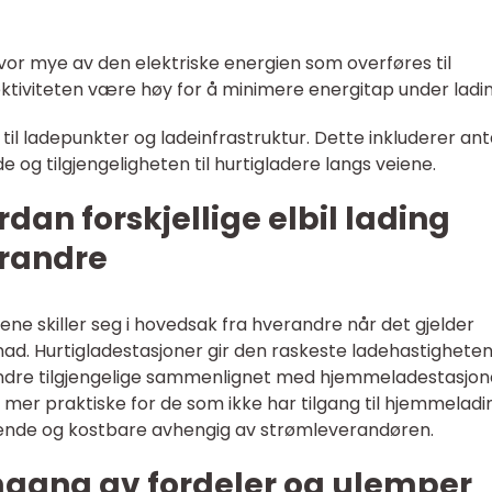
hvor mye av den elektriske energien som overføres til
fektiviteten være høy for å minimere energitap under ladin
n til ladepunkter og ladeinfrastruktur. Dette inkluderer ant
 og tilgjengeligheten til hurtigladere langs veiene.
dan forskjellige elbil lading
erandre
ivene skiller seg i hovedsak fra hverandre når det gjelder
tnad. Hurtigladestasjoner gir den raskeste ladehastigheten
indre tilgjengelige sammenlignet med hjemmeladestasjon
mer praktiske for de som ikke har tilgang til hjemmeladi
nde og kostbare avhengig av strømleverandøren.
mgang av fordeler og ulemper