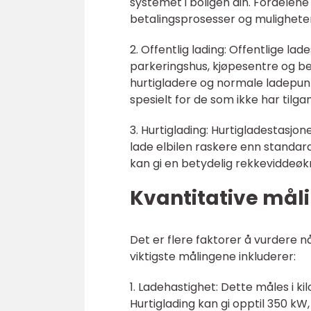
systemet i boligen din. Fordele
betalingsprosesser og muligheten 
2. Offentlig lading: Offentlige lad
parkeringshus, kjøpesentre og b
hurtigladere og normale ladepunkter
spesielt for de som ikke har tilga
3. Hurtiglading: Hurtigladestasjo
lade elbilen raskere enn standard
kan gi en betydelig rekkeviddeøkn
Kvantitative måli
Det er flere faktorer å vurdere n
viktigste målingene inkluderer:
1. Ladehastighet: Dette måles i ki
Hurtiglading kan gi opptil 350 