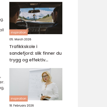
g.
all
inspiration
05. March 2026
Trafikkskole i
sandefjord: slik finner du
trygg og effektiv
opplæring
,
er.
ng,
inspiration
18. February 2026