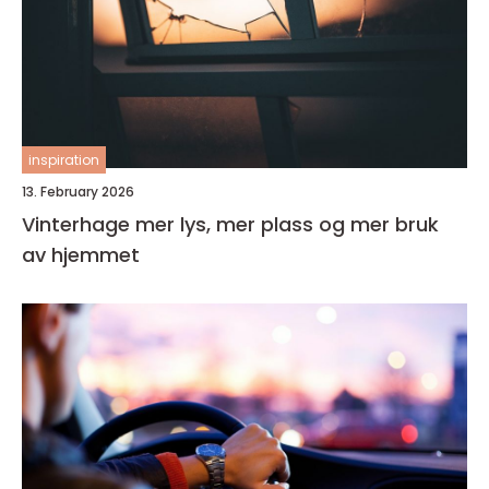
inspiration
13. February 2026
Vinterhage mer lys, mer plass og mer bruk
av hjemmet