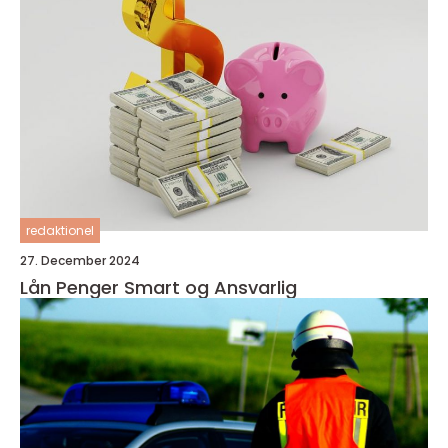
redaktionel
27. December 2024
Lån Penger Smart og Ansvarlig