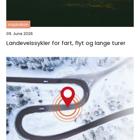
inspiration
09. June 2026
Landeveissykler for fart, flyt og lange turer