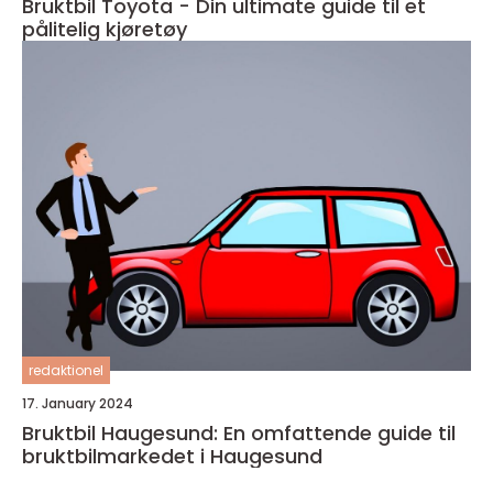
Bruktbil Toyota - Din ultimate guide til et
pålitelig kjøretøy
redaktionel
17. January 2024
Bruktbil Haugesund: En omfattende guide til
bruktbilmarkedet i Haugesund