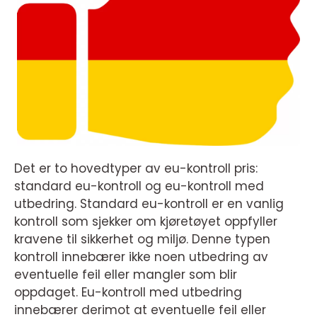
Det er to hovedtyper av eu-kontroll pris:
standard eu-kontroll og eu-kontroll med
utbedring. Standard eu-kontroll er en vanlig
kontroll som sjekker om kjøretøyet oppfyller
kravene til sikkerhet og miljø. Denne typen
kontroll innebærer ikke noen utbedring av
eventuelle feil eller mangler som blir
oppdaget. Eu-kontroll med utbedring
innebærer derimot at eventuelle feil eller