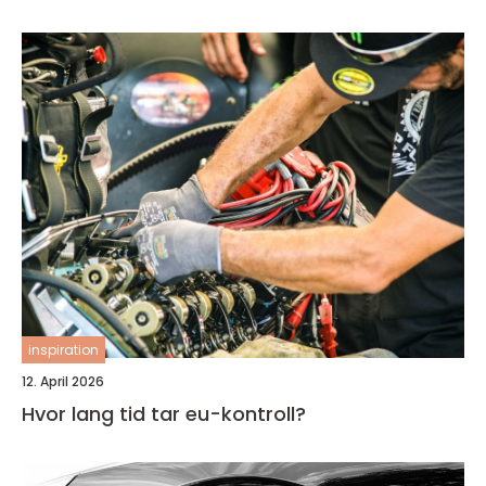
inspiration
12. April 2026
Hvor lang tid tar eu-kontroll?