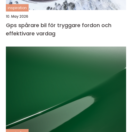
inspiration
10. May 2026
Gps spårare bil för tryggare fordon och
effektivare vardag