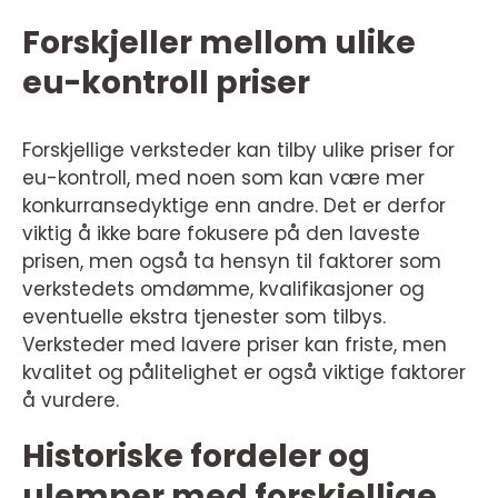
Forskjeller mellom ulike
eu-kontroll priser
Forskjellige verksteder kan tilby ulike priser for
eu-kontroll, med noen som kan være mer
konkurransedyktige enn andre. Det er derfor
viktig å ikke bare fokusere på den laveste
prisen, men også ta hensyn til faktorer som
verkstedets omdømme, kvalifikasjoner og
eventuelle ekstra tjenester som tilbys.
Verksteder med lavere priser kan friste, men
kvalitet og pålitelighet er også viktige faktorer
å vurdere.
Historiske fordeler og
ulemper med forskjellige