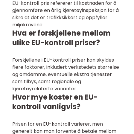
EU-kontroll pris refererer til kostnaden for å
gjennomføre en årlig kjøretøyinspeksjon for å
sikre at det er trafikksikkert og oppfyller
miljøkravene.
Hva er forskjellene mellom
ulike EU-kontroll priser?
Forskjellene i EU-kontroll priser kan skyldes
flere faktorer, inkludert verkstedets størrelse
og omdømme, eventuelle ekstra tjenester
som tilbys, samt regionale og
kjøretøyrelaterte varianter.
Hvor mye koster en EU-
kontroll vanligvis?
Prisen for en EU-kontroll varierer, men
generelt kan man forvente å betale mellom