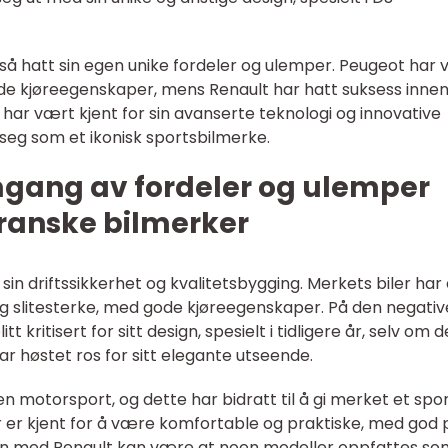
gså hatt sin egen unike fordeler og ulemper. Peugeot har
gode kjøreegenskaper, mens Renault har hatt suksess inne
ën har vært kjent for sin avanserte teknologi og innovative
 seg som et ikonisk sportsbilmerke.
mgang av fordeler og ulemper
franske bilmerker
sin driftssikkerhet og kvalitetsbygging. Merkets biler har 
 og slitesterke, med gode kjøreegenskaper. På den negativ
 kritisert for sitt design, spesielt i tidligere år, selv om 
r høstet ros for sitt elegante utseende.
n motorsport, og dette har bidratt til å gi merket et spor
 er kjent for å være komfortable og praktiske, med god 
pen med Renault kan være at noen modeller oppfattes so