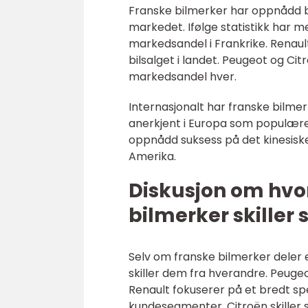
Franske bilmerker har oppnådd b
markedet. Ifølge statistikk har 
markedsandel i Frankrike. Renaul
bilsalget i landet. Peugeot og Ci
markedsandel hver.
Internasjonalt har franske bilm
anerkjent i Europa som populær
oppnådd suksess på det kinesiske
Amerika.
Diskusjon om hvor
bilmerker skiller
Selv om franske bilmerker deler e
skiller dem fra hverandre. Peugeo
Renault fokuserer på et bredt spe
kundesegmenter. Citroën skiller se