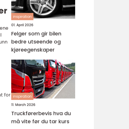
er
inspiration
01. April 2026
 ene
Felger som gir bilen
l
bedre utseende og
runn
kjøreegenskaper
t for
inspiration
11. March 2026
Truckførerbevis hva du
må vite før du tar kurs