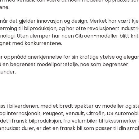
ene.
 når det gjelder innovasjon og design. Merket har vært kj
lnærming til bilproduksjon, og har ofte revolusjonert industr
ologi. Uten ulemper har noen Citroën-modeller blitt krit
ignet med konkurrentene.
ar oppnådd anerkjennelse for sin kraftige ytelse og elega
så en begrenset modellportefølje, noe som begrenser
kunder.
ass i bilverdenen, med et bredt spekter av modeller og st
og internasjonalt. Peugeot, Renault, Citroën, DS Automobi
t i fransk bilproduksjon, fra volumbiler til luksusmerker
entusiast du er, er det en fransk bil som passer til din sma