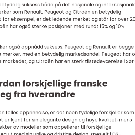
etydelig suksess både på det nasjonale og internasjonal
merker som Renault, Peugeot og Citroën en betydelig
t for eksempel, er det ledende merket og står for over 2
troën har også sterke posisjoner med rundt 15% og 10%
erker også oppnådd suksess. Peugeot og Renault er begge
e merker, med en betydelig markedsandel. Peugeot har 
 markedet, og Citroën har en sterk tilstedeværelse i Sør
dan forskjellige franske
 seg fra hverandre
n felles opprinnelse, er det noen tydelige forskjeller som
t er kjent for sin elegante design og høye kvalitet, mens
kter av modeller som appellerer til forskjellige
g ut med sin unike og dristige design, spesielt i DS-