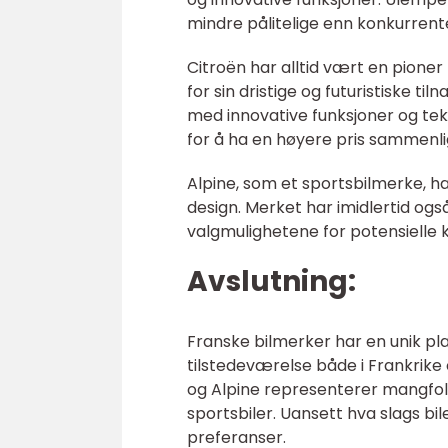
mindre pålitelige enn konkurrent
Citroën har alltid vært en pioner
for sin dristige og futuristiske ti
med innovative funksjoner og tekn
for å ha en høyere pris sammenl
Alpine, som et sportsbilmerke, h
design. Merket har imidlertid og
valgmulighetene for potensielle 
Avslutning:
Franske bilmerker har en unik pl
tilstedeværelse både i Frankrike 
og Alpine representerer mangfolde
sportsbiler. Uansett hva slags bil
preferanser.