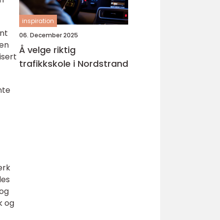
inspiration
ent
06. December 2025
ien
Å velge riktig
isert
trafikkskole i Nordstrand
nte
erk
les
 og
k og