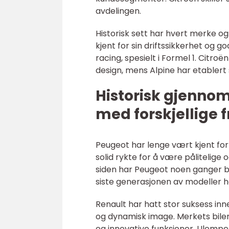
avdelingen.
Historisk sett har hvert merke o
kjent for sin driftssikkerhet og 
racing, spesielt i Formel 1. Citro
design, mens Alpine har etablert
Historisk gjenno
med forskjellige 
Peugeot har lenge vært kjent for 
solid rykte for å være pålitelige
siden har Peugeot noen ganger blitt
siste generasjonen av modeller ha
Renault har hatt stor suksess inne
og dynamisk image. Merkets biler
og innovative funksjoner. Ulem