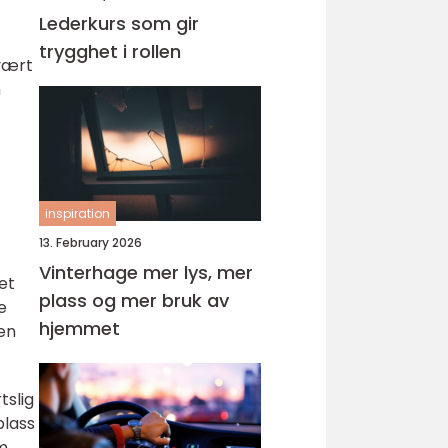
Lederkurs som gir
trygghet i rollen
 vært
n
inspiration
13. February 2026
Vinterhage mer lys, mer
et
plass og mer bruk av
e
hjemmet
den
tslig
plass
m