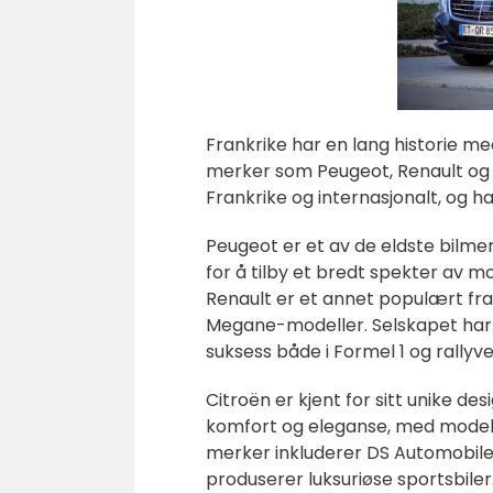
Frankrike har en lang historie m
merker som Peugeot, Renault og 
Frankrike og internasjonalt, og ha
Peugeot er et av de eldste bilmerk
for å tilby et bredt spekter av mod
Renault er et annet populært fran
Megane-modeller. Selskapet har 
suksess både i Formel 1 og rallyv
Citroën er kjent for sitt unike d
komfort og eleganse, med modell
merker inkluderer DS Automobiles
produserer luksuriøse sportsbiler