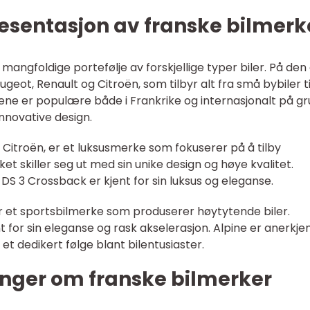
esentasjon av franske bilmerk
 mangfoldige portefølje av forskjellige typer biler. På den
eot, Renault og Citroën, som tilbyr alt fra små bybiler ti
ene er populære både i Frankrike og internasjonalt på g
innovative design.
 Citroën, er et luksusmerke som fokuserer på å tilby
ket skiller seg ut med sin unike design og høye kvalitet.
S 3 Crossback er kjent for sin luksus og eleganse.
 er et sportsbilmerke som produserer høytytende biler.
t for sin eleganse og rask akselerasjon. Alpine er anerkjen
 et dedikert følge blant bilentusiaster.
inger om franske bilmerker