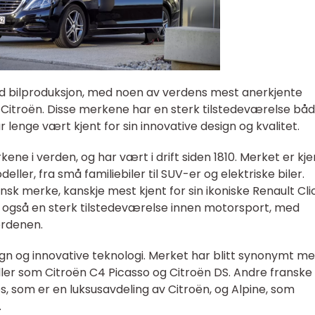
ed bilproduksjon, med noen av verdens mest anerkjente
Citroën. Disse merkene har en sterk tilstedeværelse båd
r lenge vært kjent for sin innovative design og kvalitet.
ene i verden, og har vært i drift siden 1810. Merket er kje
eller, fra små familiebiler til SUV-er og elektriske biler.
sk merke, kanskje mest kjent for sin ikoniske Renault Cli
også en sterk tilstedeværelse innen motorsport, med
erdenen.
esign og innovative teknologi. Merket har blitt synonymt m
er som Citroën C4 Picasso og Citroën DS. Andre franske
, som er en luksusavdeling av Citroën, og Alpine, som
.