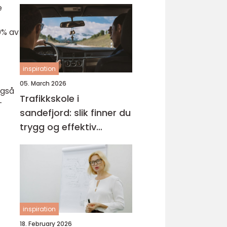
e
0% av
inspiration
05. March 2026
også
Trafikkskole i
-
sandefjord: slik finner du
trygg og effektiv
opplæring
inspiration
18. February 2026