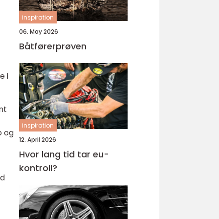
inspiration
06. May 2026
Båtførerprøven
e i
nt
inspiration
o og
12. April 2026
Hvor lang tid tar eu-
kontroll?
ed