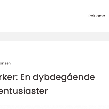
Reklame
Hansen
rker: En dybdegående
lentusiaster