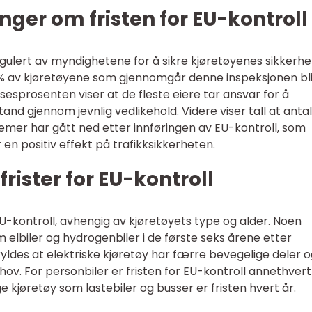
nger om fristen for EU-kontroll
egulert av myndighetene for å sikre kjøretøyenes sikkerhe
 90% av kjøretøyene som gjennomgår denne inspeksjonen bl
esprosenten viser at de fleste eiere tar ansvar for å
nd gjennom jevnlig vedlikehold. Videre viser tall at antal
blemer har gått ned etter innføringen av EU-kontroll, som
r en positiv effekt på trafikksikkerheten.
frister for EU-kontroll
 EU-kontroll, avhengig av kjøretøyets type og alder. Noen
som elbiler og hydrogenbiler i de første seks årene etter
yldes at elektriske kjøretøy har færre bevegelige deler 
ov. For personbiler er fristen for EU-kontroll annethvert
ge kjøretøy som lastebiler og busser er fristen hvert år.