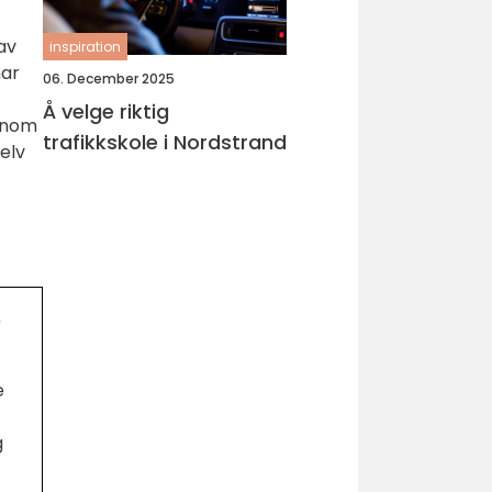
av
inspiration
har
06. December 2025
Å velge riktig
ennom
trafikkskole i Nordstrand
selv
?
e
g