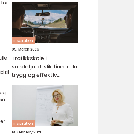
 for
inspiration
05. March 2026
alle
Trafikkskole i
sandefjord: slik finner du
 til
trygg og effektiv
opplæring
 og
gså
ler
inspiration
18. February 2026