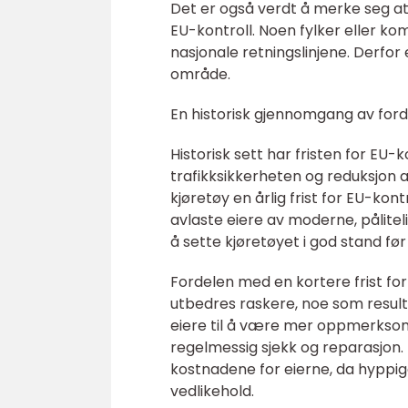
Det er også verdt å merke seg at 
EU-kontroll. Noen fylker eller ko
nasjonale retningslinjene. Derfor 
område.
En historisk gjennomgang av forde
Historisk sett har fristen for EU-k
trafikksikkerheten og reduksjon a
kjøretøy en årlig frist for EU-kon
avlaste eiere av moderne, påliteli
å sette kjøretøyet i god stand før
Fordelen med en kortere frist for
utbedres raskere, noe som resulter
eiere til å være mer oppmerksom
regelmessig sjekk og reparasjon.
kostnadene for eierne, da hyppi
vedlikehold.