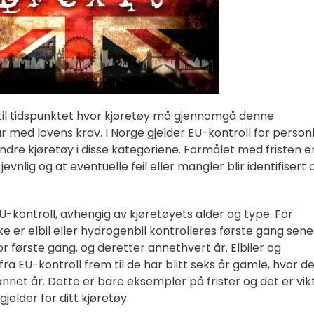
r til tidspunktet hvor kjøretøy må gjennomgå denne
 med lovens krav. I Norge gjelder EU-kontroll for personb
andre kjøretøy i disse kategoriene. Formålet med fristen e
t jevnlig og at eventuelle feil eller mangler blir identifisert 
 EU-kontroll, avhengig av kjøretøyets alder og type. For
 er elbil eller hydrogenbil kontrolleres første gang sene
for første gang, og deretter annethvert år. Elbiler og
 fra EU-kontroll frem til de har blitt seks år gamle, hvor d
annet år. Dette er bare eksempler på frister og det er vikt
jelder for ditt kjøretøy.