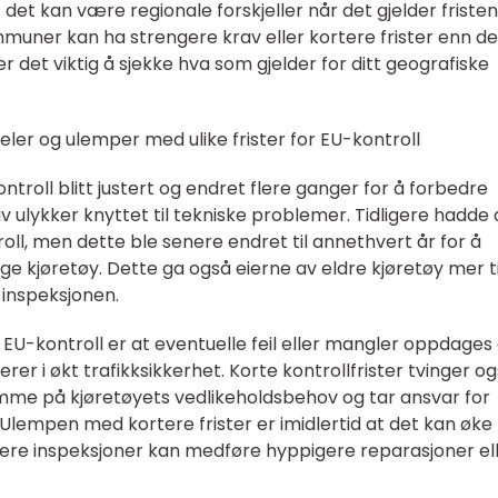
det kan være regionale forskjeller når det gjelder fristen
mmuner kan ha strengere krav eller kortere frister enn de
er det viktig å sjekke hva som gjelder for ditt geografiske
ler og ulemper med ulike frister for EU-kontroll
ontroll blitt justert og endret flere ganger for å forbedre
v ulykker knyttet til tekniske problemer. Tidligere hadde 
troll, men dette ble senere endret til annethvert år for å
ge kjøretøy. Dette ga også eierne av eldre kjøretøy mer tid
 inspeksjonen.
 EU-kontroll er at eventuelle feil eller mangler oppdages
er i økt trafikksikkerhet. Korte kontrollfrister tvinger o
me på kjøretøyets vedlikeholdsbehov og tar ansvar for
 Ulempen med kortere frister er imidlertid at det kan øke
gere inspeksjoner kan medføre hyppigere reparasjoner el