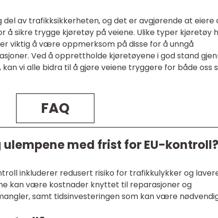
ig del av trafikksikkerheten, og det er avgjørende at eiere 
for å sikre trygge kjøretøy på veiene. Ulike typer kjøretøy 
det er viktig å være oppmerksom på disse for å unngå
ituasjoner. Ved å opprettholde kjøretøyene i god stand gj
 kan vi alle bidra til å gjøre veiene tryggere for både oss 
FAQ
 ulempene med frist for EU-kontroll
roll inkluderer redusert risiko for trafikkulykker og laver
ene kan være kostnader knyttet til reparasjoner og
g mangler, samt tidsinvesteringen som kan være nødvendi