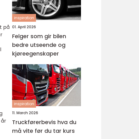
inspiration
t på
01. April 2026
ir
Felger som gir bilen
bedre utseende og
l
kjøreegenskaper
inspiration
og
11. March 2026
 år
Truckførerbevis hva du
må vite før du tar kurs