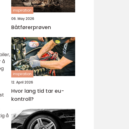
inspiration
06. May 2026
Båtførerprøven
iler,
r å
og
inspiration
12. April 2026
Hvor lang tid tar eu-
st
kontroll?
e
ig å