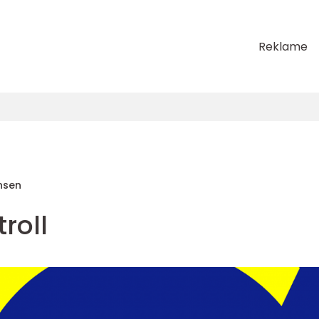
Reklame
nsen
roll