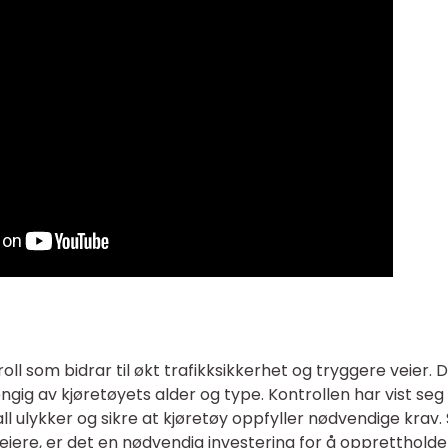
roll som bidrar til økt trafikksikkerhet og tryggere veier. 
engig av kjøretøyets alder og type. Kontrollen har vist seg
ll ulykker og sikre at kjøretøy oppfyller nødvendige krav. 
eiere, er det en nødvendig investering for å opprettholde