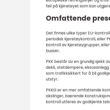
europeiske retningslinjer og krav
feil på kjøretøyet som kan utgjøre
Omfattende prese
Det finnes ulike typer EU-kontrol
periodisk kjøretøykontroll, eller 
kontroll av kjøretøygrupper, elle
busser.
PKK består av en grundig sjekk av
dekk, støtdempere, eksosanlegg o
som trafikksikkert for å bli godk
utstyr.
PKKG er en mer omfattende kontr
akslinger, bærende konstruksjon
kontroll utføres av godkjente tek