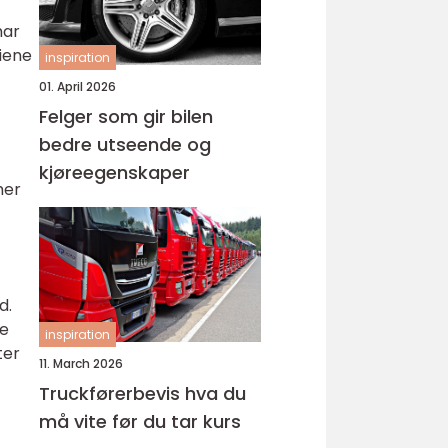
har
eiene
inspiration
01. April 2026
Felger som gir bilen
bedre utseende og
kjøreegenskaper
mer
d.
ke
inspiration
ter
11. March 2026
Truckførerbevis hva du
må vite før du tar kurs