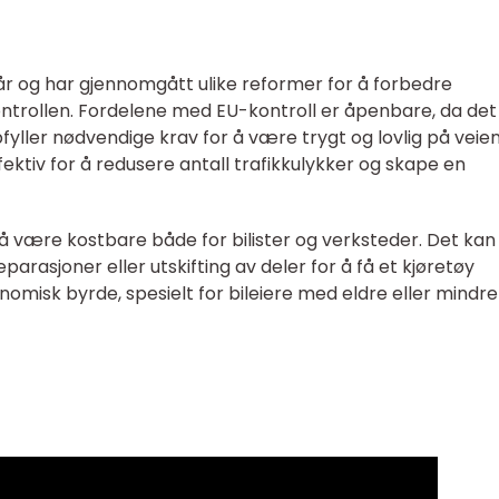
tiår og har gjennomgått ulike reformer for å forbedre
kontrollen. Fordelene med EU-kontroll er åpenbare, da det
ppfyller nødvendige krav for å være trygt og lovlig på veien
fektiv for å redusere antall trafikkulykker og skape en
gså være kostbare både for bilister og verksteder. Det kan
asjoner eller utskifting av deler for å få et kjøretøy
omisk byrde, spesielt for bileiere med eldre eller mindre