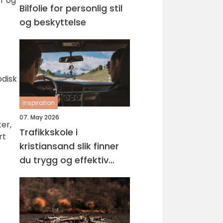
er og
Bilfolie for personlig stil
og beskyttelse
odisk
inspiration
07. May 2026
er,
Trafikkskole i
rt
kristiansand slik finner
du trygg og effektiv
opplæring