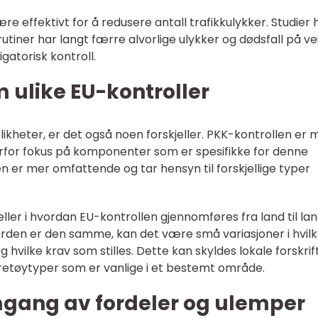
re effektivt for å redusere antall trafikkulykker. Studier 
rutiner har langt færre alvorlige ulykker og dødsfall på v
atorisk kontroll.
m ulike EU-kontroller
kheter, er det også noen forskjeller. PKK-kontrollen er 
erfor fokus på komponenter som er spesifikke for denne
 er mer omfattende og tar hensyn til forskjellige typer
eller i hvordan EU-kontrollen gjennomføres fra land til lan
den er den samme, kan det være små variasjoner i hvil
vilke krav som stilles. Dette kan skyldes lokale forskrif
kjøretøytyper som er vanlige i et bestemt område.
mgang av fordeler og ulemper