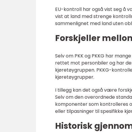
EU-kontroll har også vist seg å væ
vist at land med strenge kontroll
sammenlignet med land uten oblig
Forskjeller mello
Selv om PKK og PKKG har mange li
rettet mot personbiler og har d
kjøretøygruppen. PKKG-kontrollen
kjøretøygrupper.
I tillegg kan det også være forskj
Selv om den overordnede standar
komponenter som kontrolleres og h
eller tilpasninger til spesifikke 
Historisk gjenno