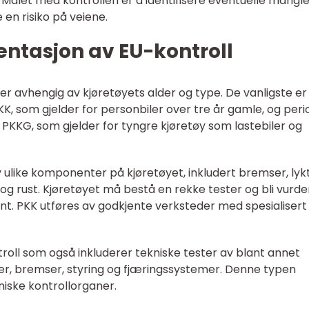
. Målet med kontrollen er å identifisere eventuelle mangl
 en risiko på veiene.
ntasjon av EU-kontroll
ler avhengig av kjøretøyets alder og type. De vanligste er
PKK, som gjelder for personbiler over tre år gamle, og peri
r PKKG, som gjelder for tyngre kjøretøy som lastebiler og
 ulike komponenter på kjøretøyet, inkludert bremser, lykt
g rust. Kjøretøyet må bestå en rekke tester og bli vurde
jent. PKK utføres av godkjente verksteder med spesialisert
oll som også inkluderer tekniske tester av blant annet
er, bremser, styring og fjæringssystemer. Denne typen
niske kontrollorganer.