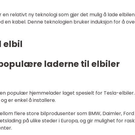
er en relativt ny teknologi som gjør det mulig å lade elbile
ed en kabel. Denne teknologien bruker induksjon for å ove
 elbil
opulære laderne til elbiler
 en populær hjemmelader laget spesielt for Tesla-elbiler.
og er enkel å installere.
 mellom flere store bilprodusenter som BMW, Daimler, Ford
tslading på ulike steder i Europa, og gir mulighet for rask
enter.