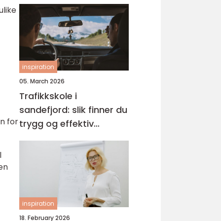
ulike
inspiration
05. March 2026
Trafikkskole i
sandefjord: slik finner du
n for
trygg og effektiv
opplæring
l
en
inspiration
18. February 2026