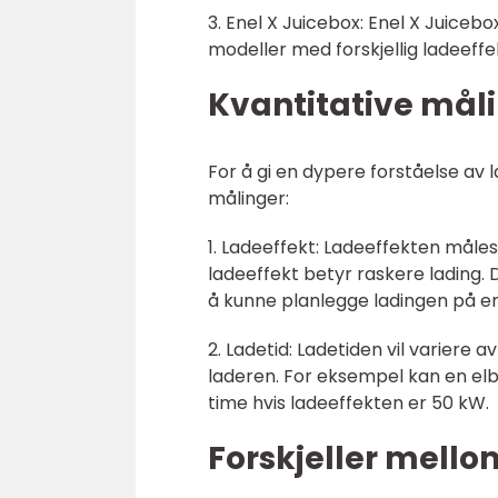
3. Enel X Juicebox: Enel X Juice
modeller med forskjellig ladeeffek
Kvantitative målin
For å gi en dypere forståelse av l
målinger:
1. Ladeeffekt: Ladeeffekten måles 
ladeeffekt betyr raskere lading. D
å kunne planlegge ladingen på en
2. Ladetid: Ladetiden vil variere a
laderen. For eksempel kan en elb
time hvis ladeeffekten er 50 kW.
Forskjeller mellom 