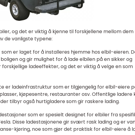
lbiler, og det er viktig å kjenne til forskjellene mellom dem 
av de vanligste typene:
 som er laget for å installeres hjemme hos elbil-eieren. 
 boligen og gir mulighet for å lade elbilen på en sikker og
forskjellige ladeeffekter, og det er viktig å velge en som
te er ladeinfrastruktur som er tilgjengelig for elbil-eiere 
lasser, kjøpesentre, restauranter osv. Offentlige ladere
der tilbyr også hurtigladere som gir raskere lading.
estasjoner som er spesielt designet for elbiler fra spesif
la. Disse ladestasjonene gir svært rask lading og er vanl
anse-kjøring, noe som gjør det praktisk for elbil-eiere å l