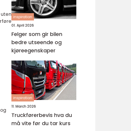
n uten
inspiration
rføre
01. April 2026
Felger som gir bilen
bedre utseende og
kjøreegenskaper
inspiration
11. March 2026
 og
Truckførerbevis hva du
må vite før du tar kurs