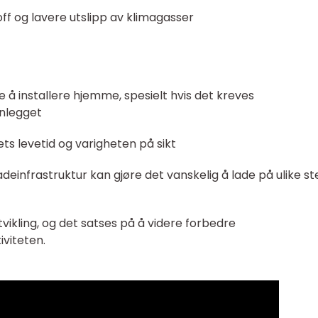
ff og lavere utslipp av klimagasser
 å installere hjemme, spesielt hvis det kreves
anlegget
ets levetid og varigheten på sikt
deinfrastruktur kan gjøre det vanskelig å lade på ulike s
 utvikling, og det satses på å videre forbedre
iviteten.