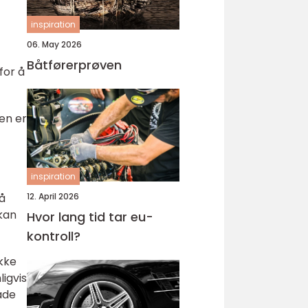
inspiration
06. May 2026
Båtførerprøven
for å
Den er
inspiration
12. April 2026
på
 kan
Hvor lang tid tar eu-
kontroll?
ikke
igvis
ade