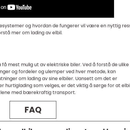
adesystemer og hvordan de fungerer vil være en nyttig res
orstå mer om lading av elbil.
 å få mest mulig ut av elektriske biler. Ved å forstå de ulike
inger og fordeler og ulemper ved hver metode, kan
utninger om lading av sine elbiler. Uansett om det er
er hurtiglading som velges, er det viktig å sørge for at elb
delene med bærekraftig transport.
FAQ