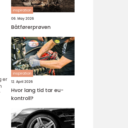
inspiration
06. May 2026
Båtførerprøven
inspiration
g er
12. April 2026
n
Hvor lang tid tar eu-
r
kontroll?