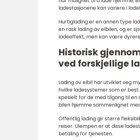
har mulighet til å lade hjemme, el
ladestasjonene kan variere i lade
Hurtiglading er en annen type lad
en rask lading av elbilen, og er s
ladeeffekt, men kan være dyrere 
Historisk gjenno
ved forskjellige 
Lading av elbil har utviklet seg 
hvilke ladesystemer som er best.
spesielt for de med tilgang til en 
bilen hjemme sammenlignet med of
Offentlig lading gir større fleksib
reiser. Ulempen er at disse lade
betaling for tjenesten.