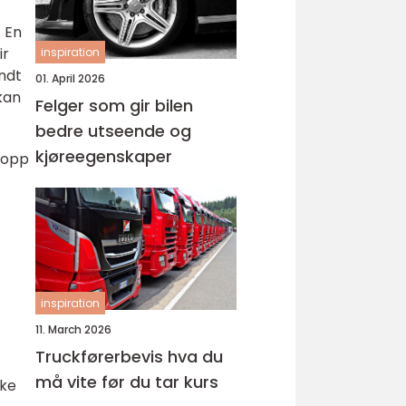
. En
ir
inspiration
ndt
01. April 2026
kan
Felger som gir bilen
bedre utseende og
kjøreegenskaper
 opp
inspiration
11. March 2026
Truckførerbevis hva du
må vite før du tar kurs
kke