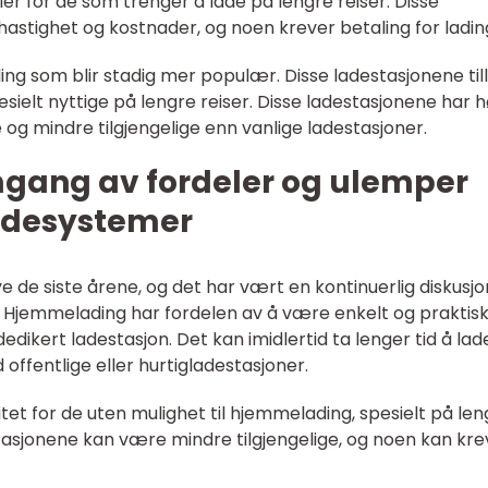
ler for de som trenger å lade på lengre reiser. Disse
hastighet og kostnader, og noen krever betaling for ladin
ing som blir stadig mer populær. Disse ladestasjonene til
pesielt nyttige på lengre reiser. Disse ladestasjonene har 
og mindre tilgjengelige enn vanlige ladestasjoner.
mgang av fordeler og ulemper
ladesystemer
mye de siste årene, og det har vært en kontinuerlig diskusj
 Hjemmelading har fordelen av å være enkelt og praktisk
dedikert ladestasjon. Det kan imidlertid ta lenger tid å lad
fentlige eller hurtigladestasjoner.
ilitet for de uten mulighet til hjemmelading, spesielt på le
stasjonene kan være mindre tilgjengelige, og noen kan kr