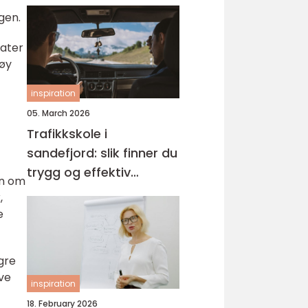
gen.
later
høy
inspiration
05. March 2026
Trafikkskole i
sandefjord: slik finner du
trygg og effektiv
on om
opplæring
,
e
ngre
eve
inspiration
18. February 2026