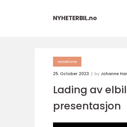
NYHETERBIL.
no
redaktionel
25. October 2023
by
Johanne Ha
Lading av elbi
presentasjon