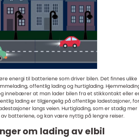
øre energi til batteriene som driver bilen. Det finnes ulike
mmelading, offentlig lading og hurtiglading. Hjemmeladin
og innebærer at man lader bilen fra et stikkontakt eller e
tlig lading er tilgjengelig på offentlige ladestasjoner, fo
adestasjoner langs veien. Hurtiglading, som er stadig mer
g av batteriene, og kan være nyttig på lengre reiser.
nger om lading av elbil