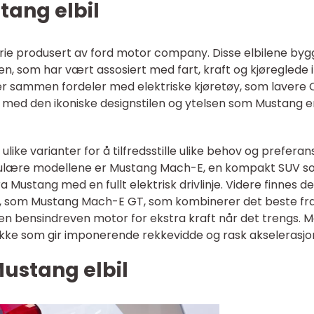
tang elbil
serie produsert av ford motor company. Disse elbilene byg
, som har vært assosiert med fart, kraft og kjøreglede i
nger sammen fordeler med elektriske kjøretøy, som lavere
r, med den ikoniske designstilen og ytelsen som Mustang e
e ulike varianter for å tilfredsstille ulike behov og preferan
pulære modellene er Mustang Mach-E, en kompakt SUV 
ustang med en fullt elektrisk drivlinje. Videre finnes de
g, som Mustang Mach-E GT, som kombinerer det beste fra
g en bensindreven motor for ekstra kraft når det trengs. 
akke som gir imponerende rekkevidde og rask akselerasjo
ustang elbil