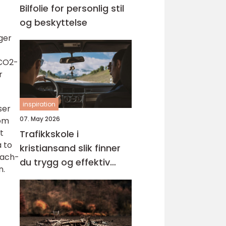
Bilfolie for personlig stil
og beskyttelse
ger
 CO2-
r
inspiration
ser
07. May 2026
som
t
Trafikkskole i
 to
kristiansand slik finner
Mach-
du trygg og effektiv
n.
opplæring