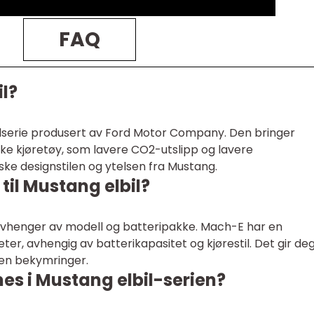
FAQ
l?
bilserie produsert av Ford Motor Company. Den bringer
e kjøretøy, som lavere CO2-utslipp og lavere
ske designstilen og ytelsen fra Mustang.
til Mustang elbil?
 avhenger av modell og batteripakke. Mach-E har en
ter, avhengig av batterikapasitet og kjørestil. Det gir de
uten bekymringer.
nes i Mustang elbil-serien?