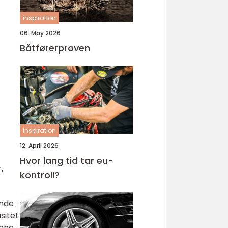
inspiration
06. May 2026
Båtførerprøven
inspiration
12. April 2026
Hvor lang tid tar eu-
,
kontroll?
ende
sitet
lene