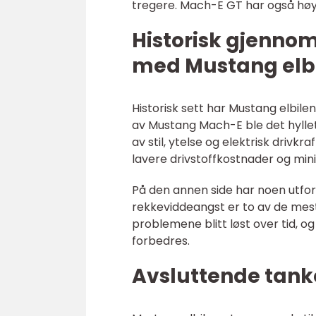
tregere. Mach-E GT har også høy
Historisk gjenno
med Mustang elbi
Historisk sett har Mustang elbil
av Mustang Mach-E ble det hyllet
av stil, ytelse og elektrisk drivkr
lavere drivstoffkostnader og min
På den annen side har noen utford
rekkeviddeangst er to av de mes
problemene blitt løst over tid, og
forbedres.
Avsluttende tank