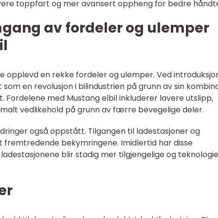
ere toppfart og mer avansert oppheng for bedre håndte
mgang av fordeler og ulemper
l
ene opplevd en rekke fordeler og ulemper. Ved introduksj
 som en revolusjon i bilindustrien på grunn av sin kombin
aft. Fordelene med Mustang elbil inkluderer lavere utslipp,
imalt vedlikehold på grunn av færre bevegelige deler.
ringer også oppstått. Tilgangen til ladestasjoner og
t fremtredende bekymringene. Imidlertid har disse
 ladestasjonene blir stadig mer tilgjengelige og teknologi
er