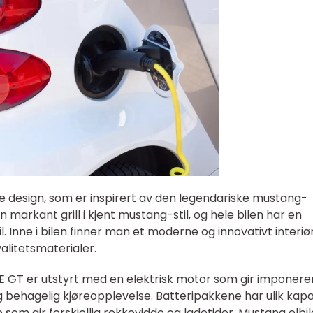
nike design, som er inspirert av den legendariske mustang-
 markant grill i kjent mustang-stil, og hele bilen har en
. Inne i bilen finner man et moderne og innovativt interiør
litetsmaterialer.
GT er utstyrt med en elektrisk motor som gir imponer
g behagelig kjøreopplevelse. Batteripakkene har ulik kapa
 som gir forskjellig rekkevidde og ladetider. Mustang elbi