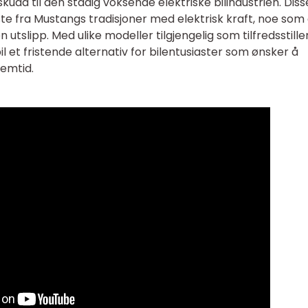
kudd til den stadig voksende elektriske bilindustrien. Diss
e fra Mustangs tradisjoner med elektrisk kraft, noe som 
 utslipp. Med ulike modeller tilgjengelig som tilfredsstille
il et fristende alternativ for bilentusiaster som ønsker å
remtid.