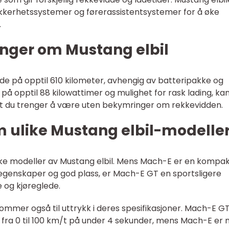
ikkerhetssystemer og førerassistentsystemer for å øke
.
inger om Mustang elbil
e på opptil 610 kilometer, avhengig av batteripakke og
 på opptil 88 kilowattimer og mulighet for rask lading, ka
dit du trenger å være uten bekymringer om rekkevidden.
m ulike Mustang elbil-modelle
ulike modeller av Mustang elbil. Mens Mach-E er en kompa
egenskaper og god plass, er Mach-E GT en sportsligere
 og kjøreglede.
mmer også til uttrykk i deres spesifikasjoner. Mach-E G
 fra 0 til 100 km/t på under 4 sekunder, mens Mach-E er 