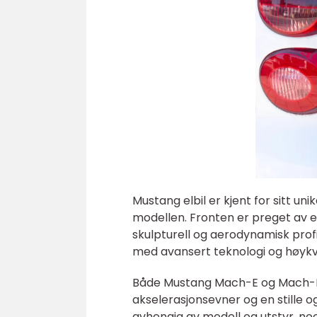
Mustang elbil er kjent for sitt u
modellen. Fronten er preget av en
skulpturell og aerodynamisk profil
med avansert teknologi og høykva
Både Mustang Mach-E og Mach-E 
akselerasjonsevner og en stille o
avhengig av modell og utstyr, noe