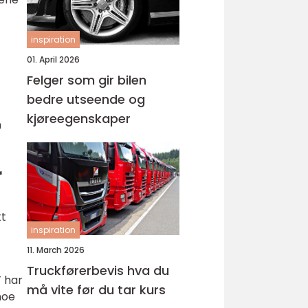
inspiration
01. April 2026
Felger som gir bilen
bedre utseende og
kjøreegenskaper
n
r
kt
inspiration
11. March 2026
Truckførerbevis hva du
T har
må vite før du tar kurs
noe