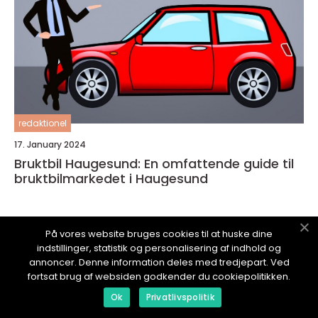
redaktionel
17. January 2024
Bruktbil Haugesund: En omfattende guide til
bruktbilmarkedet i Haugesund
På vores website bruges cookies til at huske dine
indstillinger, statistik og personalisering af indhold og
annoncer. Denne information deles med tredjepart. Ved
NYHETERBIL.
no
fortsat brug af websiden godkender du cookiepolitikken.
Ok
Privatlivspolitik