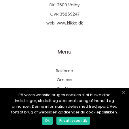
web:
www.klikko.dk
Menu
Reklame
Om oss
Cookies
På vores website bruges cookies til at huske dine
Kontakt Oss
indstillinger, statistik og personalisering af indhold og
annoncer. Denne information deles med tredjepart. Ved
Sitemap
fortsat brug af websiden godkender du cookiepolitikken.
Ok
Privatlivspolitik