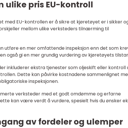
 ulike pris EU-kontroll
 med EU-kontrollen er å sikre at kjøretøyet er i sikker o
orskjeller mellom ulike verksteders tilnærming til
kan utføre en mer omfattende inspeksjon enn det som kre
en også gi en mer grundig vurdering av kjøretøyets tilsta
er inkluderer ekstra tjenester som oljeskift eller kontroll 
ontrollen. Dette kan påvirke kostnadene sammenlignet m
bligatoriske inspeksjonen.
nomerte verksteder med et godt omdømme og erfarne
ette kan være verdt å vurdere, spesielt hvis du ønsker e
mgang av fordeler og ulemper