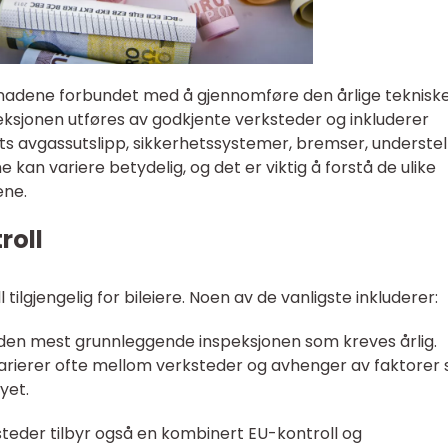
ostnadene forbundet med å gjennomføre den årlige teknisk
peksjonen utføres av godkjente verksteder og inkluderer
ets avgassutslipp, sikkerhetssystemer, bremser, understel
kan variere betydelig, og det er viktig å forstå de ulike
ene.
roll
 tilgjengelig for bileiere. Noen av de vanligste inkluderer:
r den mest grunnleggende inspeksjonen som kreves årlig.
varierer ofte mellom verksteder og avhenger av faktorer
yet.
steder tilbyr også en kombinert EU-kontroll og