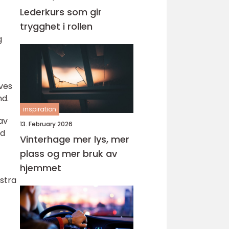
Lederkurs som gir
trygghet i rollen
g
ves
nd.
inspiration
av
13. February 2026
ed
Vinterhage mer lys, mer
plass og mer bruk av
hjemmet
kstra