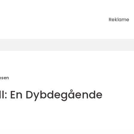
Reklame
nsen
oll: En Dybdegående