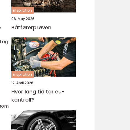
inspiration
06. May 2026
Båtførerprøven
e
l og
inspiration
12. April 2026
Hvor lang tid tar eu-
kontroll?
 som