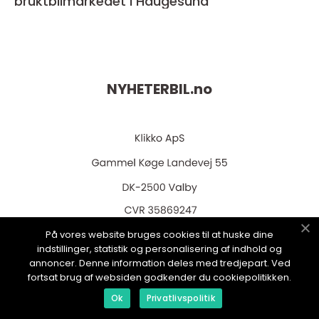
bruktbilmarkedet i Haugesund
NYHETERBIL.
no
web:
www.klikko.dk
På vores website bruges cookies til at huske dine
indstillinger, statistik og personalisering af indhold og
annoncer. Denne information deles med tredjepart. Ved
fortsat brug af websiden godkender du cookiepolitikken.
Ok
Privatlivspolitik
Menu