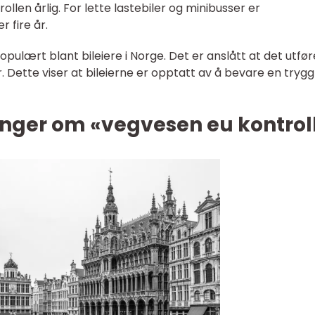
trollen årlig. For lette lastebiler og minibusser er
r fire år.
ulært blant bileiere i Norge. Det er anslått at det utfør
r. Dette viser at bileierne er opptatt av å bevare en tryg
inger om «vegvesen eu kontrol