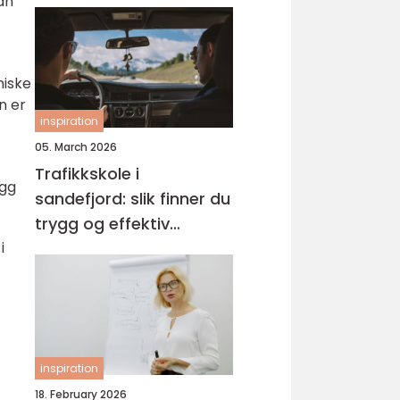
an
niske
n er
inspiration
05. March 2026
Trafikkskole i
egg
sandefjord: slik finner du
trygg og effektiv
i
opplæring
inspiration
18. February 2026