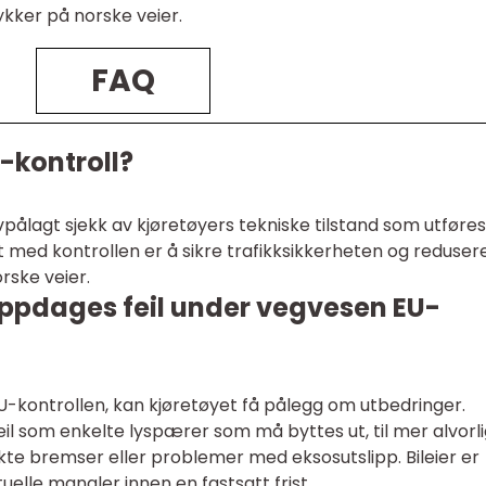
lykker på norske veier.
FAQ
-kontroll?
pålagt sjekk av kjøretøyers tekniske tilstand som utføres
 med kontrollen er å sikre trafikksikkerheten og reduser
orske veier.
 oppdages feil under vegvesen EU-
U-kontrollen, kan kjøretøyet få pålegg om utbedringer.
eil som enkelte lyspærer som må byttes ut, til mer alvorl
te bremser eller problemer med eksosutslipp. Bileier er
uelle mangler innen en fastsatt frist.