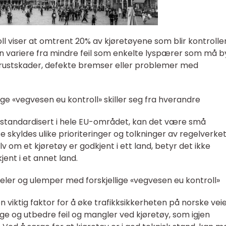
ll viser at omtrent 20% av kjøretøyene som blir kontroller
n variere fra mindre feil som enkelte lyspærer som må b
m rustskader, defekte bremser eller problemer med
ige «vegvesen eu kontroll» skiller seg fra hverandre
 standardisert i hele EU-området, kan det være små
 skyldes ulike prioriteringer og tolkninger av regelverket
lv om et kjøretøy er godkjent i ett land, betyr det ikke
jent i et annet land.
eler og ulemper med forskjellige «vegvesen eu kontroll»
viktig faktor for å øke trafikksikkerheten på norske veie
age og utbedre feil og mangler ved kjøretøy, som igjen