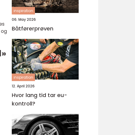
inspiration
06. May 2026
es
Båtførerprøven
g og
l»
inspiration
12. April 2026
Hvor lang tid tar eu-
kontroll?