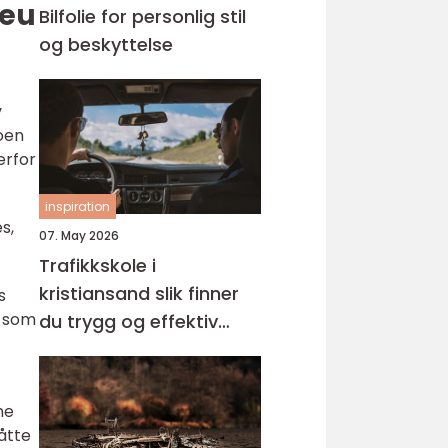
 eu
Bilfolie for personlig stil
og beskyttelse
v
koen
erfor
inspiration
s,
07. May 2026
Trafikkskole i
kristiansand slik finner
s
r som
du trygg og effektiv
opplæring
ne
åtte