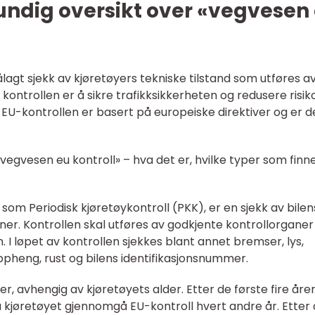
undig oversikt over «vegvesen
agt sjekk av kjøretøyers tekniske tilstand som utføres a
ontrollen er å sikre trafikksikkerheten og redusere risi
er. EU-kontrollen er basert på europeiske direktiver og er d
egvesen eu kontroll» – hva det er, hvilke typer som finne
som Periodisk kjøretøykontroll (PKK), er en sjekk av bilen
er. Kontrollen skal utføres av godkjente kontrollorgane
I løpet av kontrollen sjekkes blant annet bremser, lys,
pheng, rust og bilens identifikasjonsnummer.
er, avhengig av kjøretøyets alder. Etter de første fire åre
 kjøretøyet gjennomgå EU-kontroll hvert andre år. Etter 