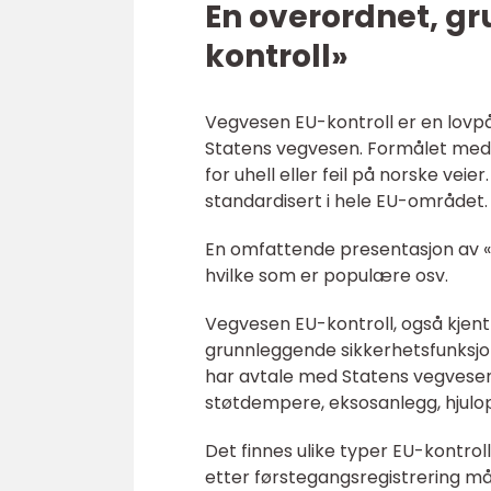
En overordnet, gr
kontroll»
Vegvesen EU-kontroll er en lovpål
Statens vegvesen. Formålet med k
for uhell eller feil på norske vei
standardisert i hele EU-området.
En omfattende presentasjon av «v
hvilke som er populære osv.
Vegvesen EU-kontroll, også kjent 
grunnleggende sikkerhetsfunksjon
har avtale med Statens vegvesen. 
støtdempere, eksosanlegg, hjulop
Det finnes ulike typer EU-kontroll
etter førstegangsregistrering må