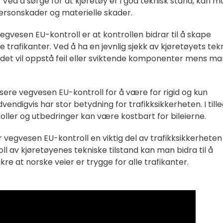
 Ved å sørge for at kjøretøy er i god teknisk stand, kan m
rsonskader og materielle skader.
gvesen EU-kontroll er at kontrollen bidrar til å skape
 trafikanter. Ved å ha en jevnlig sjekk av kjøretøyets tek
at det vil oppstå feil eller sviktende komponenter mens ma
sere vegvesen EU-kontroll for å være for rigid og kun
endigvis har stor betydning for trafikksikkerheten. I till
ller og utbedringer kan være kostbart for bileierne.
er vegvesen EU-kontroll en viktig del av trafikksikkerheten 
ll av kjøretøyenes tekniske tilstand kan man bidra til å
kre at norske veier er trygge for alle trafikanter.