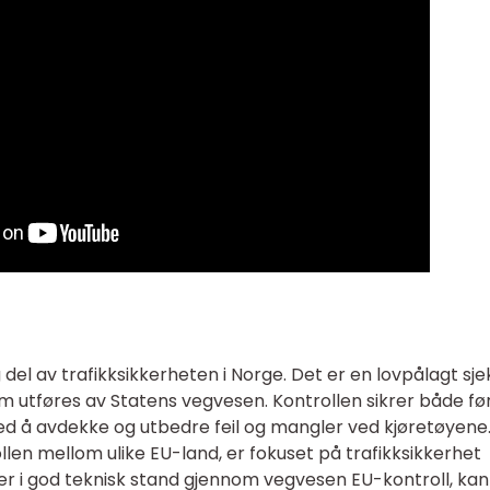
 del av trafikksikkerheten i Norge. Det er en lovpålagt sje
om utføres av Statens vegvesen. Kontrollen sikrer både fø
ed å avdekke og utbedre feil og mangler ved kjøretøyene.
ollen mellom ulike EU-land, er fokuset på trafikksikkerhet
y er i god teknisk stand gjennom vegvesen EU-kontroll, ka