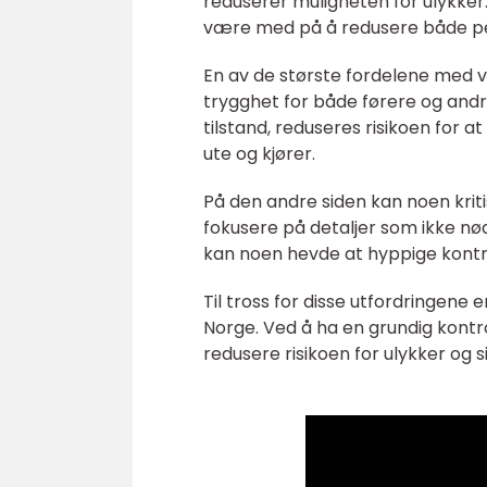
reduserer muligheten for ulykker.
være med på å redusere både pe
En av de største fordelene med ve
trygghet for både førere og andre
tilstand, reduseres risikoen for 
ute og kjører.
På den andre siden kan noen kriti
fokusere på detaljer som ikke nødv
kan noen hevde at hyppige kontro
Til tross for disse utfordringene 
Norge. Ved å ha en grundig kontro
redusere risikoen for ulykker og si