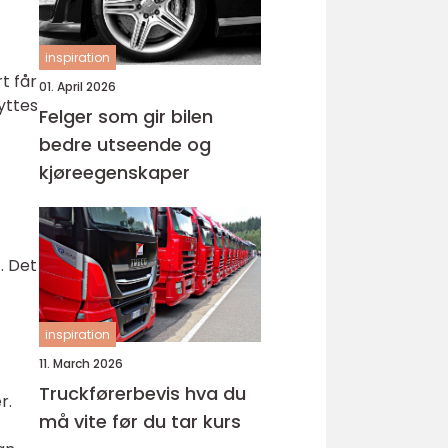
inspiration
t får
01. April 2026
yttes
Felger som gir bilen
bedre utseende og
kjøreegenskaper
. Det
inspiration
11. March 2026
Truckførerbevis hva du
r.
må vite før du tar kurs