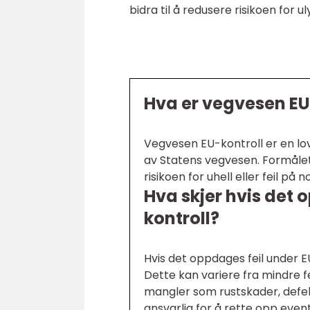
bidra til å redusere risikoen for u
Hva er vegvesen EU
Vegvesen EU-kontroll er en lov
av Statens vegvesen. Formålet
risikoen for uhell eller feil på n
Hva skjer hvis det
kontroll?
Hvis det oppdages feil under E
Dette kan variere fra mindre f
mangler som rustskader, defek
ansvarlig for å rette opp event